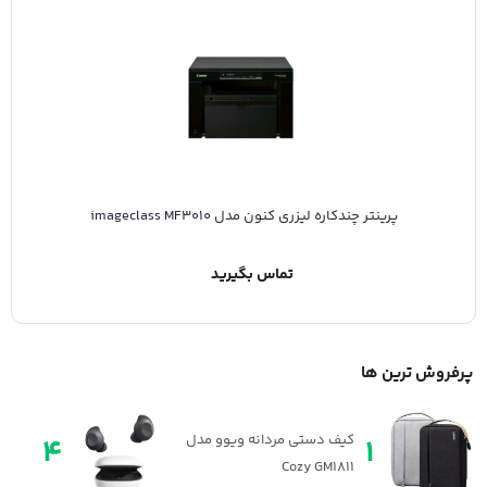
پرینتر چندکاره لیزری کنون مدل imageclass MF3010
تماس بگیرید
پرفروش ترین ها
کیف دستی مردانه ویوو مدل
هندزف
4
1
Cozy GM1811
مدل Galaxy Buds FE