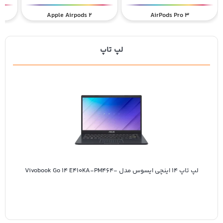
Apple Airpods 2
AirPods Pro 3
لپ تاپ
Vivo
لپ تاپ 14 اینچی ایسوس مدل Vivobook Go 14 E410KA-PM464-
Pentium Silver N6000-4GB DDR4-64GB eMMC-256GB SSD-TN-W –
کاستوم شده