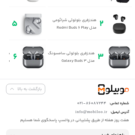
هندزفری بلوتوثی شیائومی
5
2
مدل Redmi Buds 6 Play
Pro 2
هندزفری بلوتوثی سامسونگ
هندزف
6
3
مدل Galaxy Buds 3
مدل Galaxy Buds 3 Pro
بازگشت به بالا
86087244-021
شماره تماس:
آدرس ایمیل:
info@mobiloo.ir
هفت روز هفته از طریق پشتیبانی در واتسپ پاسخگوی شما هستیم