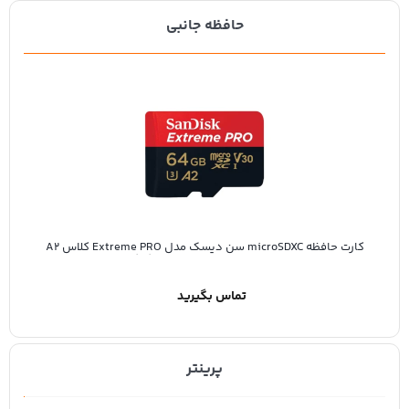
حافظه جانبی
کارت حافظه microSDXC سن دیسک مدل Extreme PRO کلاس A2
استاندارد UHS-I U3 ظرفیت 64 گیگابایت
تماس بگیرید
پرینتر