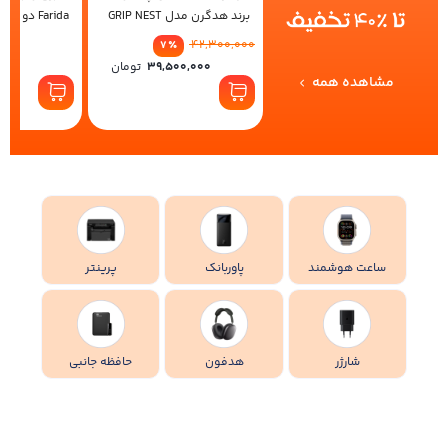
برند هدگرن مدل GRIP NEST
Farida دو نفره 3 تکه
(بلژیک)
42,300,000
7
٪
ت
39,500,000
تومان
مشاهده همه
ساعت هوشمند
پاوربانک
پرینتر
شارژر
هدفون
حافظه جانبی