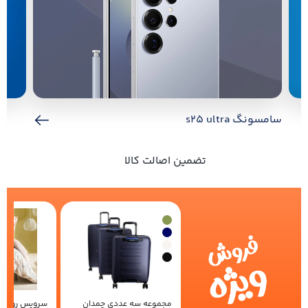
سامسونگ s25 ultra
تضمین اصالت کالا
مجموعه سه عددی چمدان
سرویس روتختی