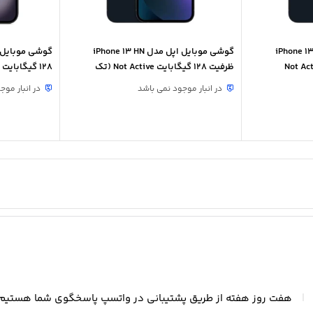
یل اپل مدل iPhone 13 CH
گوشی موبایل اپل مدل iPhone 13 HN
ایت Not Active (2
ظرفیت 128 گیگابایت Not Active (تک
128 گیگابایت (دو سیم کارت)
سیمکارت)
در انبار موجود نمی باشد
در انبار موج
|
هفت روز هفته از طریق پشتیبانی در واتسپ پاسخگوی شما هستیم