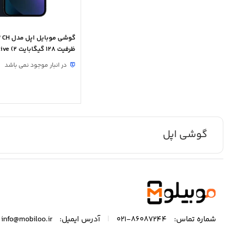
گوشی موبا
ظرفیت 128 گیگاب
سیمکارت)
در انبار موجود نمی باشد
گوشی اپل
|
شماره تماس:
86087244-021
آدرس ایمیل:
info@mobiloo.ir