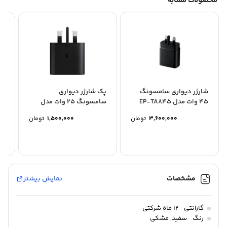
محصولات مشابه
شارژر دیواری سامسونگ
پک شارژر دیواری
شا
45 وات مدل EP-TA845
سامسونگ 25 وات مدل
سه پین
EP-TA800 سه پین
وا
3,600,000
تومان
1,500,000
تومان
مشخصات
نمایش بیشتر
گارانتی
12 ماه شرکتی
رنگ
سفید
,
مشکی