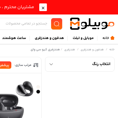
مشتریان محترم ، ب
خانه
موبايل و تبلت
هدفون و هندزفری
ساعت هوشمند
/
/
/
هندزفری کیو سی وای
خانه
هدفون و هندزفری
هندزفری
انتخاب رنگ
مرتب سازی:
پیشفر