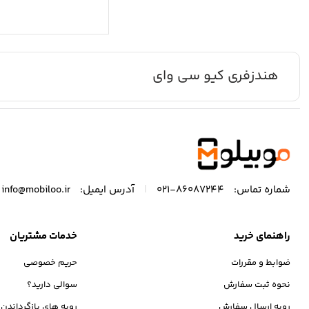
هندزفری کیو سی وای
|
شماره تماس:
86087244-021
آدرس ایمیل:
info@mobiloo.ir
راهنمای خرید
خدمات مشتریان
ضوابط و مقررات
حریم خصوصی
نحوه ثبت سفارش
سوالی دارید؟
رویه ارسال سفارش
رویه های بازگرداندن ک