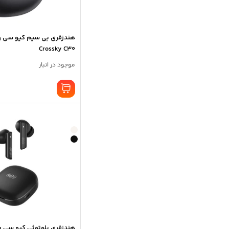
Crossky C30
موجود در انبار
هندزفری بلوتوثی کیو سی وای 