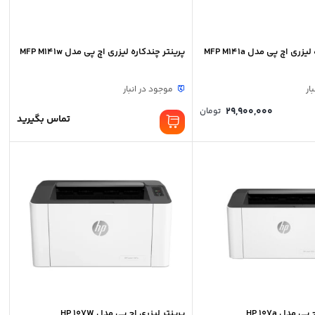
ری اچ پی مدل MFP M141a
پرینتر چندکاره لیزری اچ پی مدل MFP M141w
ار
موجود در انبار
29,900,000
تومان
تماس بگیرید
 مدل HP 107a
پرینتر لیزری اچ پی مدل HP 107W