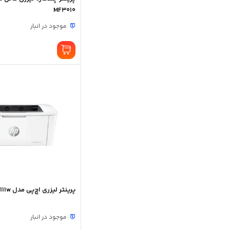
MF3010
موجود در انبار
پرینتر لیزری اچ‌پی مدل LaserJet M111w
موجود در انبار