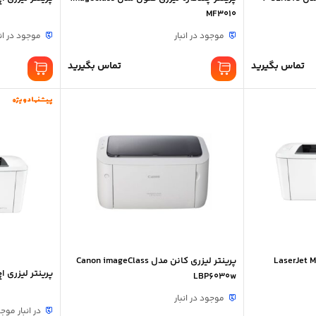
MF3010
موجود در انبار
موجود در انب
تماس بگیرید
تماس بگیرید
پیشنهاد ویژه
پرینتر لیزری کانن مدل Canon imageClass
پرینتر لیزری اچ پی مدل
LBP6030w
موجود در انبار
در انبار موج