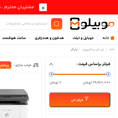
مشتریان محترم ، ب
خانه
موبايل و تبلت
هدفون و هندزفری
ساعت هوشمند
/
/
چاپگر
خانه
لپ تاپ و کامپیوتر
فیلتر براساس قیمت :
مرتب سازی:
پیشفر
حداقل
حداكثر
29,900,000 تومان
0 تومان
قیمت
قيمت
فیلتر کن