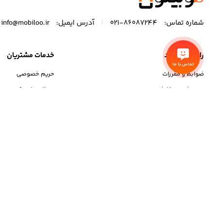
|
شماره تماس:
86087244-021
آدرس ایمیل:
info@mobiloo.ir
راهنمای خرید
خدمات مشتریان
تماس با ما
ضوابط و مقررات
حریم خصوصی
نحوه ثبت سفارش
سوالی دارید؟
رویه ارسال سفارش
رویه های بازگرداندن ک
شیوه های پرداخت
آدرس مراجعه حضوری با هماهنگی برای تحویل کالا
تقاطع خیابان ولیعصر و میرداماد، مجتمع کامپیوتر پایتخت، طبقه دهم برج B، واحد 1001