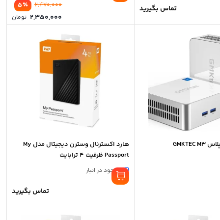
٪
5
2,470,000
تماس بگیرید
2,350,000
تومان
GMKTEC
هارد اکسترنال وسترن دیجیتال مدل My
Passport ظرفیت 4 ترابایت
موجود در انبار
تماس بگیرید