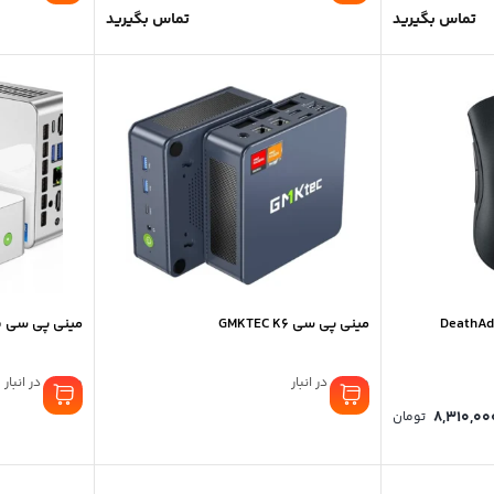
تماس بگیرید
تماس بگیرید
گ ریزر مدل DeathAdder
مینی پی سی GMKTEC K6
مینی پی سی پلاس  M3
موجود در انبار
موجود در انبار
8,310,00
تومان