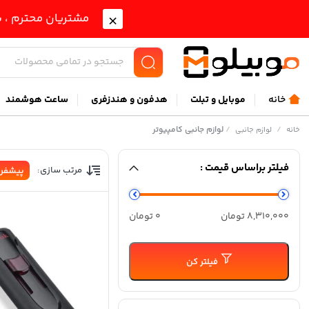
مشتریان محترم ، ب
خانه
موبايل و تبلت
هدفون و هندزفری
ساعت هوشمند
/
/
لوازم جانبی کامپیوتر
خانه
لوازم جانبی
فیلتر براساس قیمت :
مرتب سازی:
پیشفر
حداقل
حداكثر
8,310,000 تومان
0 تومان
قیمت
قيمت
فیلتر کن