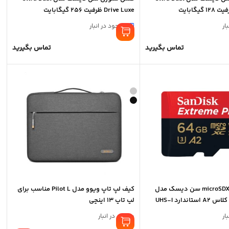
Drive Luxe ظرفیت 256 گیگابایت
ار
موجود در انبار
تماس بگیرید
تماس بگیرید
کارت حافظه microSDXC سن دیسک مدل
کیف لپ تاپ ویوو مدل Pilot L مناسب برای
Extreme PRO کلاس A2 استاندارد UHS-I
لپ تاپ 13 اینچی
ار
موجود در انبار