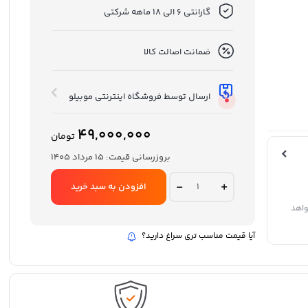
گارانتی 6 الی 18 ماهه شرکتی
ضمانت اصالت کالا
ارسال توسط فروشگاه اینترنتی موبیلو
49,000,000
تومان
بروزرسانی قیمت:
15 مرداد 1405
گوشی
افزودن به سبد خرید
موبایل
شیائومی
واهد
مدل
Poco
آیا قیمت مناسب تری سراغ دارید؟
C۷5
ظرفیت
256
گیگابایت
و
رم
8