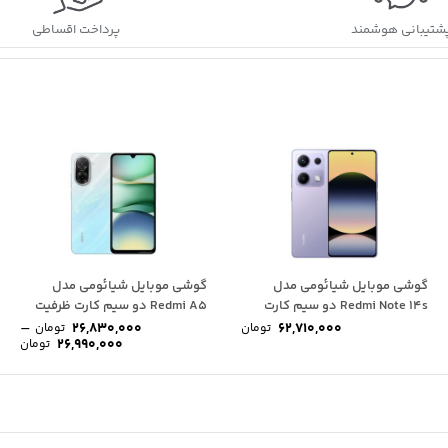
شتیبانی هوشمند
پرداخت اقساطی
گوشی موبایل شیائومی مدل
گوشی موبایل شیائومی مدل
Redmi Note 14s دو سیم کارت
Redmi A5 دو سیم کارت ظرفیت
ظرفیت 256...
64 گیگابایت...
–
26,830,000
62,710,000
تومان
تومان
rice
26,990,000
تومان
ge:
ugh
0,000