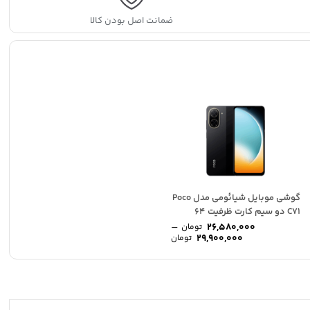
گیگابایت
quantity
ضمانت اصل بودن کالا
گوشی موبایل شیائومی مدل Poco
C71 دو سیم کارت ظرفیت 64
گیگابایت...
–
26,580,000
تومان
Price
P
29,900,000
تومان
range:
ran
26,830,000 تومان
26,580,000 تومان
through
thro
26,99 تومان
29,900,000 تومان