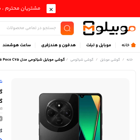
مشتریان محترم ، ب
خانه
موبايل و تبلت
هدفون و هندزفری
ساعت هوشمند
/
/
/
گوشی موبایل شیائومی مدل Poco C۷5 ظرفیت 256 گیگابایت و رم 8 گیگابایت
خانه
گوشی موبایل
گوشی شیائومی
شی
گی
GB
گا