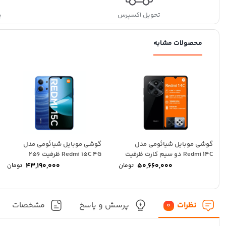
تحویل اکسپرس
پ
محصولات مشابه
گوشی موبایل شیائومی مدل
گوشی موبایل شیائومی مدل
Redmi 14C دو سیم کارت ظرفیت
Redmi 15C 4G ظرفیت 256
256 گیگابایت...
گیگابایت رم 8...
43,190,000
50,660,000
تومان
تومان
نظرات
پرسش و پاسخ
مشخصات
0