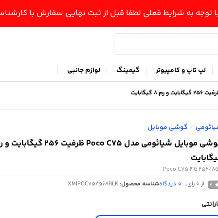
ا توجه به شرایط فعلی لطفا قبل از ثبت نهایی سفارش با کارشن
لپ تاپ و کامپیوتر
گیمینگ
لوازم جانبی
ائومی
گوشی موبایل
/
گابایت
Poco C75 4G 256/8
از 0 رای
0
دیدگاه
شناسه محصول:
XMIPOC۷52568BLK
0
رانتی