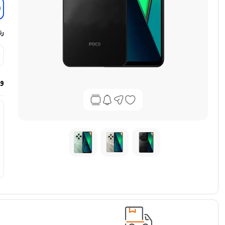
رن
وی