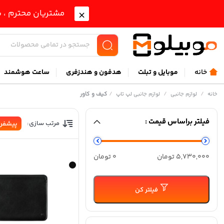
مشتریان محترم ، ب
خانه
موبايل و تبلت
هدفون و هندزفری
ساعت هوشمند
/
/
/
کیف و کاور
خانه
لوازم جانبی
لوازم جانبی لپ تاپ
فیلتر براساس قیمت :
مرتب سازی:
پیشفر
حداقل
حداكثر
5,730,000 تومان
0 تومان
قیمت
قيمت
فیلتر کن