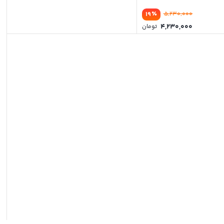
٪
19
5,230,000
4,230,000
تومان