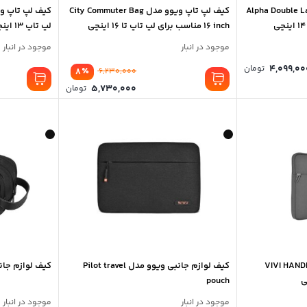
اپ ویوو مدل Alpha Double Layer
کیف لپ تاپ ویوو مدل City Commuter Bag
16 inch مناسب برای لپ تاپ تا 16 اینچی
لپ تاپ 13 اینچی
موجود در انبار
موجود در انبار
Price
4,099,00
تومان
٪
8
6,230,000
range:
3,999,000 تومان
5,730,000
تومان
through
4,099,000 تومان
پ ویوو مدل VIVI HANDBAG
کیف لوازم جانبی ویوو مدل Pilot travel
کیف لوازم جانبی وی
pouch
موجود در انبار
موجود در انبار