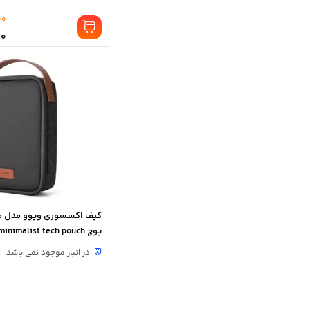
00
00
کیف اکسسوری ویوو مدل م
پوچ wiwu minimalist tech pouch
در انبار موجود نمی باشد