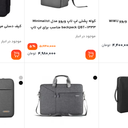
کاور مک بوک پرو 13.3 اینچ ویوو WiWU
کوله پشتی لپ تاپ ویوو مدل Minimalist
کیف دستی مردانه وی
backpack QBT-1333 مناسب برای لپ تاپ
15 تا 17 اینچی
موجود در انبار
موجود در انبار
4,400,0
تومان
٪
5
5,230,000
4,980,000
تومان