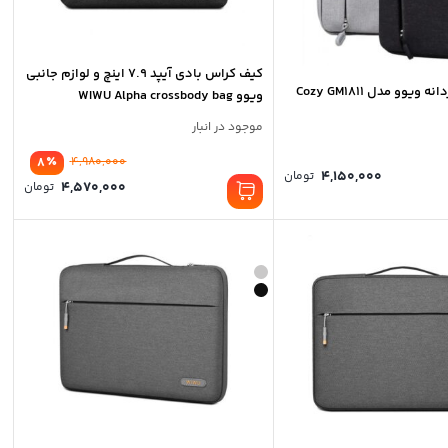
کیف کراس بادی آیپد 7.9 اینچ و لوازم جانبی
وو مدل Cozy GM1811
ویوو WIWU Alpha crossbody bag
موجود در انبار
٪
8
4,980,000
4,150,000
تومان
4,570,000
تومان