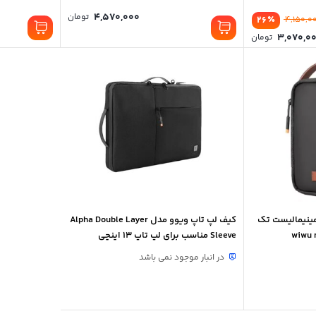
4,570,000
تومان
٪
26
4,150,0
3,070,0
تومان
ینیمالیست تک
کیف لپ تاپ ویوو مدل Alpha Double Layer
Sleeve مناسب برای لپ تاپ 13 اینچی
در انبار موجود نمی باشد