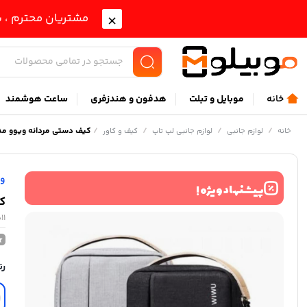
مشتریان محترم ، ب
خانه
موبايل و تبلت
هدفون و هندزفری
ساعت هوشمند
/
/
/
/
کیف دستی مردانه ویوو مدل y GM1811
خانه
لوازم جانبی
لوازم جانبی لپ تاپ
کیف و کاور
وی
پیشنهاد ویژه !
کی
11
رن