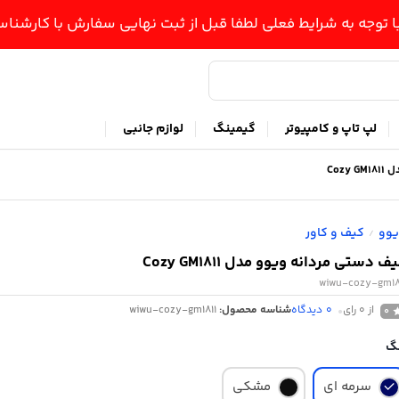
ا توجه به شرایط فعلی لطفا قبل از ثبت نهایی سفارش با کارشن
لپ تاپ و کامپیوتر
گیمینگ
لوازم جانبی
Coz
وو
کیف و کاور
/
ف دستی مردانه ویوو مدل Cozy GM1811
wiwu-cozy-gm18
از 0 رای
0
دیدگاه
شناسه محصول:
wiwu-cozy-gm1811
0
گ
سرمه ای
مشکی