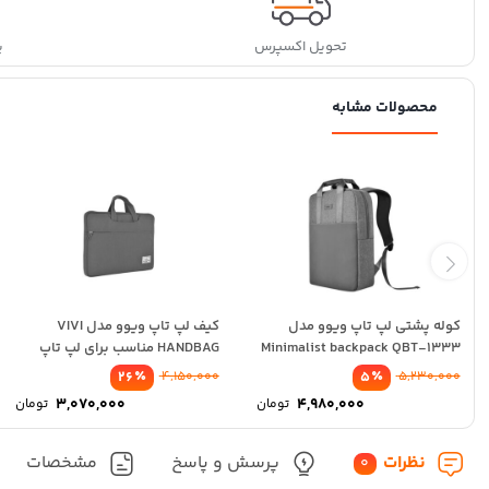
تحویل اکسپرس
پ
محصولات مشابه
کوله پشتی لپ تاپ ویوو مدل
کیف لپ تاپ ویوو مدل VIVI
Minimalist backpack QBT-1333
HANDBAG مناسب برای لپ تاپ
مناسب برای لپ...
14...
٪
٪
26
4,150,000
5
5,230,000
3,070,000
4,980,000
تومان
تومان
نظرات
پرسش و پاسخ
مشخصات
0