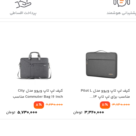
شتیبانی هوشمند
پرداخت اقساطی
کیف لپ تاپ ویوو مدل Pilot L
کیف لپ تاپ ویوو مدل City
مناسب برای لپ تاپ 14...
Commuter Bag 16 inch مناسب
برای...
٪
٪
8
6,230,000
11
3,740,000
5,730,000
3,320,000
تومان
تومان