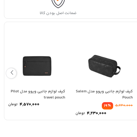
ضمانت اصل بودن کالا
کیف لوازم جانبی ویوو مدل Salem
کیف لوازم جانبی ویوو مدل Pilot
travel pouch
Pouch
4,570,000
تومان
٪
19
5,230,000
4,230,000
تومان