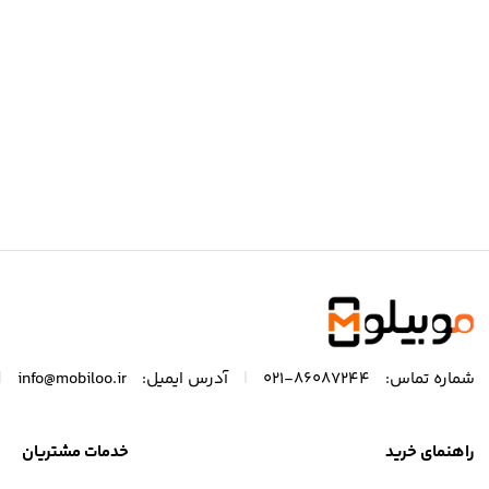
|
|
شماره تماس:
86087244-021
آدرس ایمیل:
info@mobiloo.ir
راهنمای خرید
خدمات مشتریان