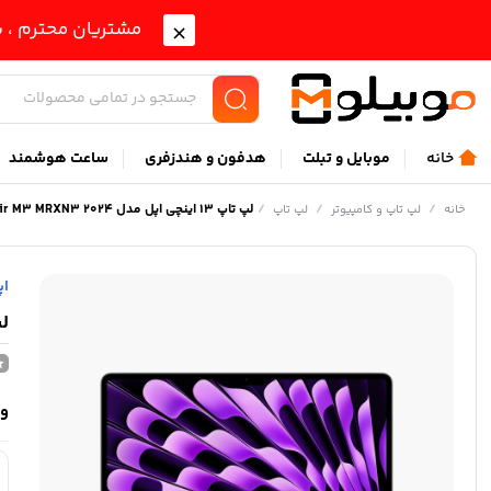
مشتریان محترم ، ب
خانه
موبايل و تبلت
هدفون و هندزفری
ساعت هوشمند
/
/
/
لپ تاپ 13 اینچی اپل مدل MacBook Air M3 MRXN3 2024
خانه
لپ تاپ و کامپیوتر
لپ تاپ
اپ
لپ تاپ 3
وی