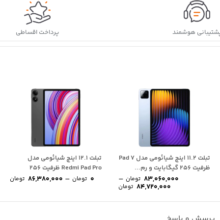
شتیبانی هوشمند
پرداخت اقساطی
تبلت 11.2 اینچ شیائومی مدل Pad 7
تبلت 12.1 اینچ شیائومی مدل
ظرفیت 256 گیگابایت و رم...
Redmi Pad Pro ظرفیت 256
rice
–
گیگابایت و...
–
86,380,000
0
83,060,000
تومان
تومان
تومان
ge:
Price
84,720,000
تومان
range:
0 
83,060,000 تومان
ugh
through
0,000
84,720,000 تومان
پرسش و پاسخ