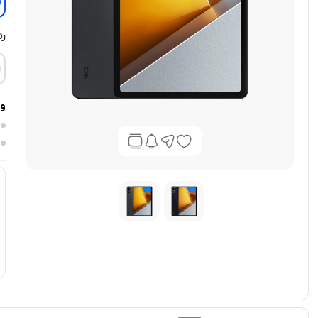
رن
وی