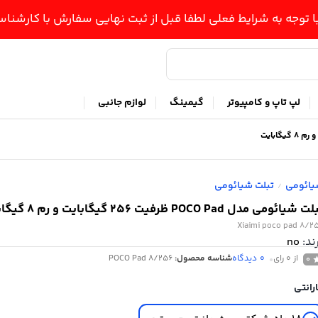
ا توجه به شرایط فعلی لطفا قبل از ثبت نهایی سفارش با کارشن
لپ تاپ و کامپیوتر
گیمینگ
لوازم جانبی
ائومی
تبلت شیائومی
/
 شیائومی مدل POCO Pad ظرفیت 256 گیگابایت و رم 8 گیگابایت
Xiaimi poco pad 8/2
ند:
no
از 0 رای
0
دیدگاه
شناسه محصول:
POCO Pad 8/256
0
رانتی