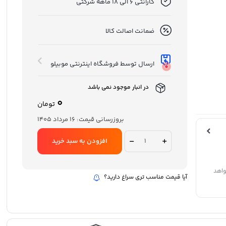
گارانتی 6 الی 18 ماهه شرکتی
ضمانت اصالت کالا
ارسال توسط فروشگاه اینترنتی موبیلو
در انبار موجود نمی باشد
0
تومان
بروزرسانی قیمت:
16 مرداد 1405
تبلت
افزودن به سبد خرید
شیائومی
مدل
POCO
Pad
واهد
آیا قیمت مناسب تری سراغ دارید؟
ظرفیت
256
گیگابایت
و
رم
8