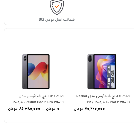
گیگابایت
quantity
ضمانت اصل بودن کالا
تبلت ۱۱ اینچ شیائومی مدل Redmi
تبلت 12.1 اینچ شیائومی مدل
Pad 2 Wi-Fi با ظرفیت 256...
Redmi Pad 2 Pro Wi-Fi، ظرفیت
rice
P
–
256...
86,380,000
0
60,220,000
تومان
تومان
تومان
nge:
ran
تومان
0 تو
ough
thro
86,38 تومان
80,000