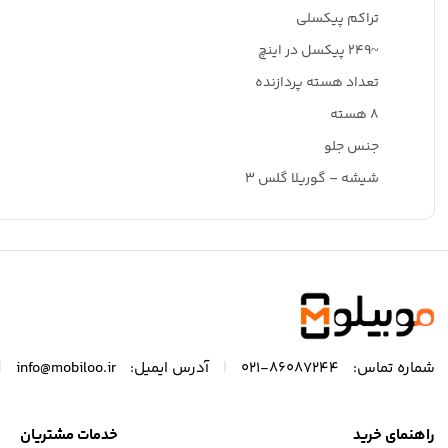
تراکم پیکسلی
~249 پیکسل در اینچ
تعداد هسته پردازنده
8 هسته
جنس جلو
شیشه – گوریلا گلس 3
|
|
شماره تماس:
86087244-021
آدرس ایمیل:
info@mobiloo.ir
راهنمای خرید
خدمات مشتریان