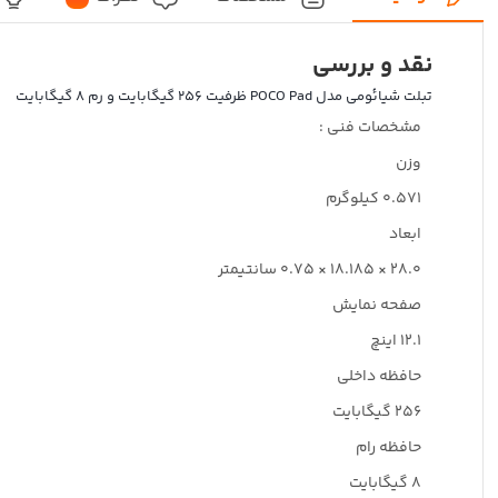
نقد و بررسی
تبلت شیائومی مدل POCO Pad ظرفیت 256 گیگابایت و رم 8 گیگابایت
مشخصات فنی :
وزن
0.571 کیلوگرم
ابعاد
28.0 × 18.185 × 0.75 سانتیمتر
صفحه نمایش
12.1 اینچ
حافظه داخلی
256 گیگابایت
حافظه رام
8 گیگابایت