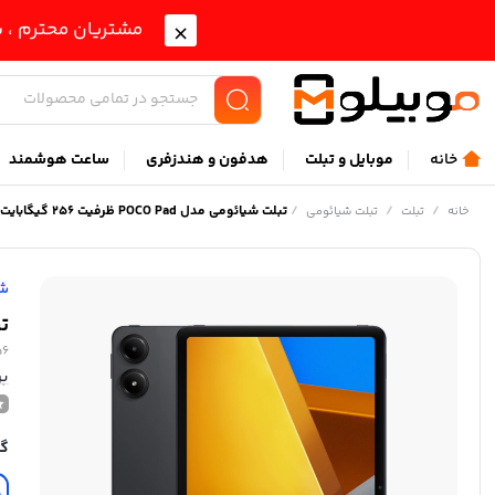
مشتریان محترم ، ب
خانه
موبايل و تبلت
هدفون و هندزفری
ساعت هوشمند
/
/
/
تبلت شیائومی مدل POCO Pad ظرفیت 256 گیگابایت و رم 8 گیگابایت
خانه
تبلت
تبلت شیائومی
شی
تبلت
56
بر
گا