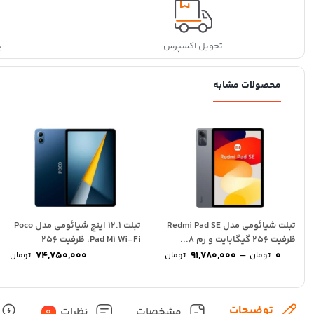
تحویل اکسپرس
پ
محصولات مشابه
تبلت شیائومی مدل Redmi Pad SE
تبلت 12.1 اینچ شیائومی مدل Poco
ظرفیت 256 گیگابایت و رم 8...
Pad M1 Wi-Fi، ظرفیت 256
Price
–
گیگابایت...
74,750,000
91,780,000
0
تومان
تومان
تومان
range:
0 تومان
through
91,780,000 تومان
توضیحات
مشخصات
نظرات
0