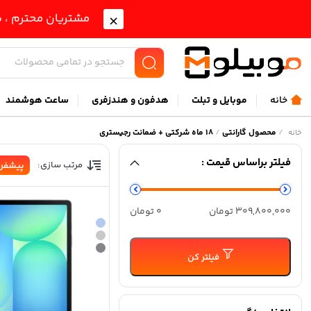
مشتریان محترم ، ب
خانه
موبايل و تبلت
هدفون و هندزفری
ساعت هوشمند
/
محصول گارانتی
/
18 ماه شرکتی + ضمانت رجیستری
خانه
فیلتر براساس قیمت :
مرتب سازی:
پیشفر
حداقل
حداكثر
309,800,000 تومان
0 تومان
قیمت
قيمت
فیلتر کن