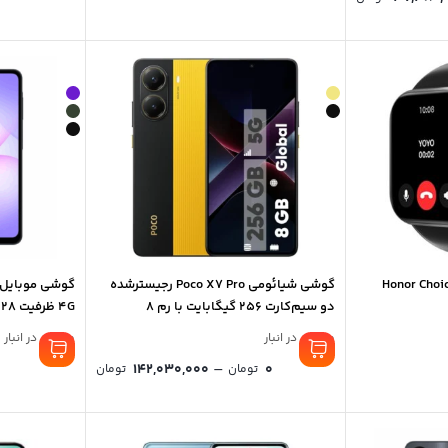
گوشی شیائومی Poco X7 Pro رجیستر‌شده
دو سیم‌کارت 256 گیگابایت با رم 8
4G ظرفیت 128 گیگابایت رم 4 گیگابایت
گیگابایت
موجود در انبار
موجود در انبار
Price
–
142,030,000
0
تومان
تومان
range:
0 تومان
through
142,030,000 تومان