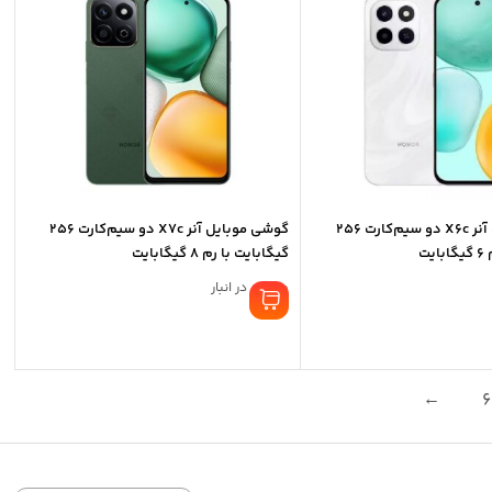
33,470,000 تومان
گوشی موبایل آنر X6c دو سیم‌کارت 256
گوشی موبایل آنر X7c دو سیم‌کارت 256
یت
گیگابایت با رم 8 گیگابایت
موجود در انبار
←
6