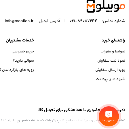
|
|
شماره تماس:
86087244-021
آدرس ایمیل:
info@mobiloo.ir
راهنمای خرید
خدمات مشتریان
ضوابط و مقررات
حریم خصوصی
نحوه ثبت سفارش
سوالی دارید؟
رویه ارسال سفارش
رویه های بازگرداندن کا
شیوه های پرداخت
آدرس مراجعه حضوری با هماهنگی برای تحویل کالا
تقاطع خیابان ولیعصر و میرداماد، مجتمع کامپیوتر پایتخت، طبقه دهم برج B، واحد 1001
تماس با ما