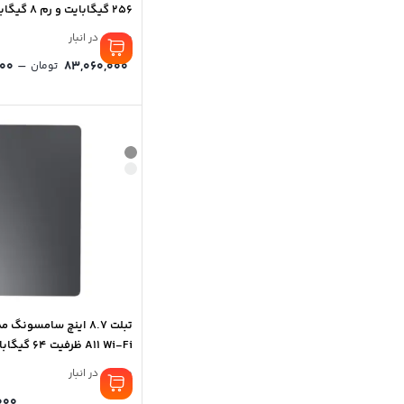
256 گیگابایت و رم 8 گیگابایت
موجود در انبار
–
000
83,060,000
تومان
گیگابایت
موجود در انبار
000