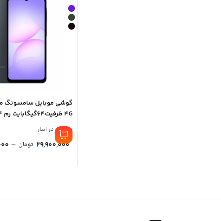
4G ظرفیت64گیگابایت رم 4 گیگابایت
موجود در انبار
–
000
29,900,000
تومان