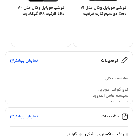
گوشی موبایل وکال مدل V1
گوشی موبایل وکال مدل V2
Core دو سیم کارت ظرفیت
Lite ظرفیت 128 گیگابایت
64 گیگابایت...
رم 4 گیگابایت+...
توضیحات
نمایش بیشتر
مشخصات کلی
نوع گوشی موبایل
سیستم عامل اندروید
دسته ‌بندی
اقتصادی
مدل
مشخصات
نمایش بیشتر
V۰ Core
زمان معرفی
۲۰۲۴
رنگ
خاکستری
,
مشکی
گارانتی