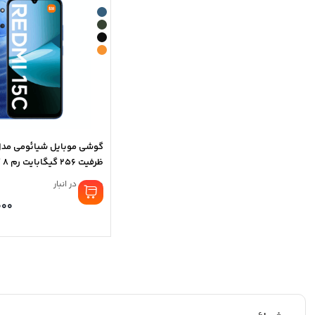
ظرفیت 256 گیگابایت رم 8 گیگابایت
موجود در انبار
000