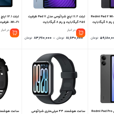
لت ۱۱ اینچ شیائومی مدل Redmi Pad 2 Wi-
تبلت 11.2 اینچ شیائومی مدل Pad 7 ظرفیت
256 گیگابایت و رم 8 گیگابایت
گیگابایت
موجود در انبار
موجود در انبار
Price
–
83,260,000
81,630,000
59,180,0
تومان
تومان
تومان
range:
,630,000
through
83,260,000 تومان
تبلت 12.1 اینچ شیائومی مدل Redmi Pad Pro
ساعت هوشمند 44 میلی‌متری شیائومی