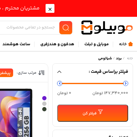
مشتریان محترم ، ب
خانه
موبايل و تبلت
هدفون و هندزفری
ساعت هوشمند
/
برند
/
شیائومی
خانه
فیلتر براساس قیمت :
مرتب سازی:
پیشفر
حداقل
حداكثر
147,340,000 تومان
0 تومان
قیمت
قيمت
فیلتر کن