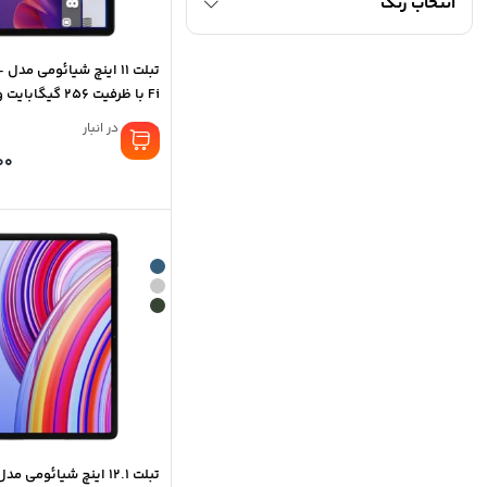
انتخاب رنگ
تب
Fi با ظرفیت 256 گیگابایت و رم 8 گیگابایت
موجود در انبار
00