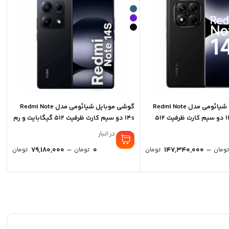
گوشی موبایل شیائومی مدل Redmi Note
گوشی موبایل شیائومی مدل Redmi Note
14 Pro Plus 5G دو سیم کارت ظرفیت 512
14s دو سیم کارت ظرفیت 512 گیگابایت و رم
ت
12 گیگابایت
موجود در انبار
rice
Price
–
–
79,180,000
0
147,340,000
ومان
تومان
تومان
تومان
nge:
range:
0 تومان
0 ت
ough
through
147,340,000 تومان
80,000