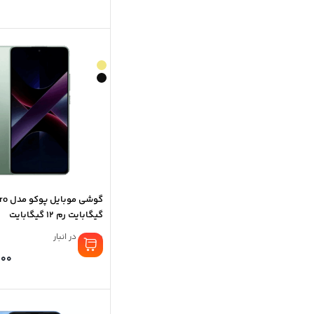
گیگابایت رم 12 گیگابایت
موجود در انبار
000