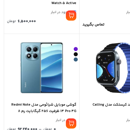
Watch 5 Active
ار
موجود در انبار
6,500,000
تومان
تماس بگیرید
ساعت هوشمند کیسلکت مدل Calling
گوشی موبايل شیائومی مدل Redmi Note
14 Pro 4G ظرفیت 256 گیگابایت رم 8
گیگابایت
ار
موجود در انبار
rice
–
92,240,000
0
تومان
تومان