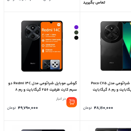
تماس بگیرید
nge:
0 ت
ough
40,000
گوشی موبایل شیائومی مدل Poco C۷5
گوشی موبایل شیائومی مدل Redmi 14C دو
سیم کارت ظرفیت 256 گیگابایت و رم 8
گیگابایت
موجود در انبار
49,790,000
48,160,000
تومان
تومان
122,4 تومان