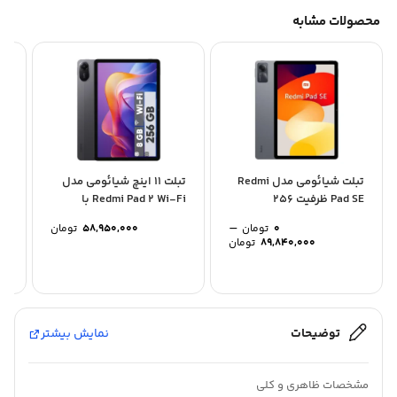
محصولات مشابه
تبلت شیائومی مدل Redmi
تبلت ۱۱ اینچ شیائومی مدل
Pad SE ظرفیت 256
Redmi Pad 2 Wi-Fi با
گیگابایت و رم 8...
ظرفیت 256...
ظرف
–
0
تومان
58,950,000
تومان
Price
89,840,000
تومان
range:
0 تومان
through
89,840,000 تومان
توضیحات
نمایش بیشتر
مشخصات ظاهری و کلی