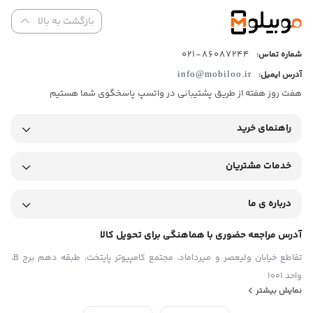
امکانات ویژه تبلت
بازگشت به بالا
پشتیبانی از قلم
پشتیبانی از کیبورد
کیبورد همراه
86087244-021
شماره تماس:
فاقد کیبورد
آدرس ایمیل:
info@mobiloo.ir
صفحه نمایش
هفت روز هفته از طریق پشتیبانی در واتسپ پاسخگوی شما هستیم
اندازه صفحه نمایش
۱۲.۱ اینچ
راهنمای خرید
فناوری صفحه‌ نمایش
IPS LCD
رزولوشن صفحه نمایش
خدمات مشتریان
۲۵۶۰x۱۶۰۰ پیکسل
نرخ به‌روزرسانی تصویر
۱۲۰ هرتز
درباره ی ما
روشنایی صفحه نمایش
۶۰۰ نیت
آدرس مراجعه حضوری با هماهنگی برای تحویل کالا
تراکم پیکسلی
تقاطع خیابان ولیعصر و میرداماد، مجتمع کامپیوتر پایتخت، طبقه دهم برج B،
۲۴۹ پیکسل بر اینچ
نسبت تصویر
واحد 1001
۱۶:۱۰
نمایش بیشتر
نسبت صفحه‌ نمایش به بدنه