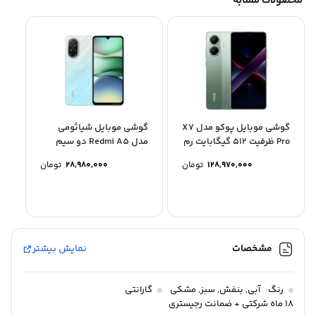
محصولات مشابه
گوشی موبایل پوکو مدل X7
گوشی موبایل شیائومی
Pro ظرفیت 512 گیگابایت رم
مدل Redmi A5 دو سیم
12 گیگابایت
کارت ظرفیت 128 گیگابایت...
128,970,000
تومان
28,980,000
تومان
مشخصات
نمایش بیشتر
رنگ
آبی
,
بنفش
,
سبز
,
مشکی
گارانتی
18 ماه شرکتی + ضمانت رجیستری