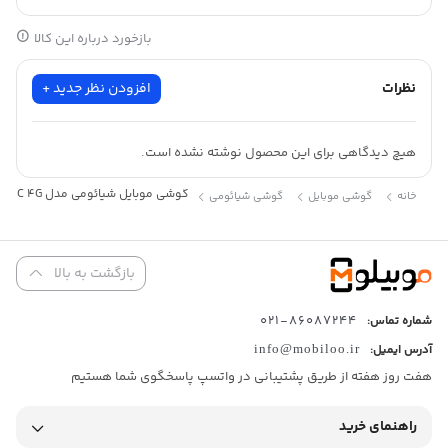
بازخورد درباره این کالا
نظرات
افزودن نظر جدید +
هیچ دیدگاهی برای این محصول نوشته نشده است.
گوشی موبايل شیائومی مدل Redmi 14C 4G ظرفیت 128 گیگابایت رم 6 گیگابایت
خانه
گوشی موبایل
گوشی شیائومی
بازگشت به بالا
86087244-021
شماره تماس:
آدرس ایمیل:
info@mobiloo.ir
هفت روز هفته از طریق پشتیبانی در واتسپ پاسخگوی شما هستیم
راهنمای خرید