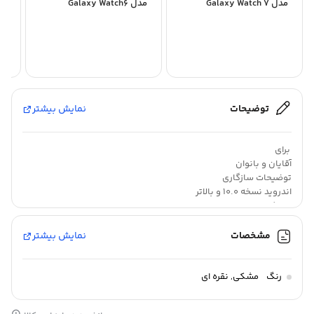
مدل Galaxy Watch 7
مدل Galaxy Watch6
mm
44mm
44mm
توضیحات
نمایش بیشتر
برای
آقایان و بانوان
توضیحات سازگاری
اندروید نسخه ۱۰.۰ و بالاتر
نوع کاربری
ورزشی
رسمی
مشخصات
نمایش بیشتر
روزمره
قابلیت‌های ساعت هوشمند
صفحه نمایش رنگی
رنگ
مشکی
,
نقره ای
صفحه نمایش لمسی
کنترل موسیقی (Music Player)