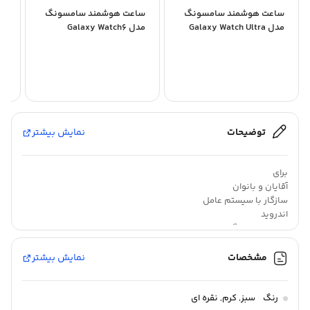
ساعت هوشمند سامسونگ
ساعت هوشمند سامسونگ
سا
مدل Galaxy Watch Ultra
مدل Galaxy Watch6
m
44mm
SM-L705 47mm
توضیحات
نمایش بیشتر
برای
آقایان و بانوان
سازگار با سیستم عامل
اندروید
توضیحات سازگاری
سازگار با اندروید نسخه ۱۱ و بالاتر
نوع کاربری
مشخصات
نمایش بیشتر
رسمی
روزمره
قابلیت‌های ساعت هوشمند
رنگ
سبز
,
کرم
,
نقره ای