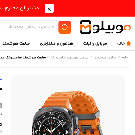
مشتریان محترم ، ب
خانه
موبايل و تبلت
هدفون و هندزفری
ساعت هوشمند
/
/
/
ساعت هوشمند سامسونگ مدل axy Watch Ultra SM-L705 47mm
خانه
ساعت هوشمند
ساعت هوشمند سامسونگ
س
سا
mm
در
وی