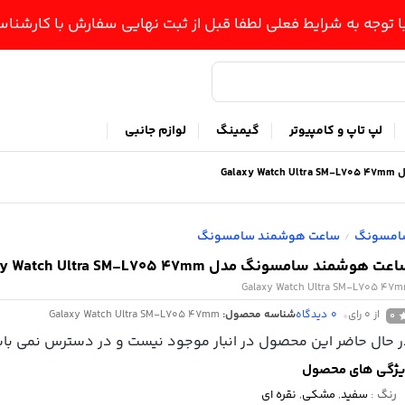
ا توجه به شرایط فعلی لطفا قبل از ثبت نهایی سفارش با کارشن
لپ تاپ و کامپیوتر
گیمینگ
لوازم جانبی
Gal
امسونگ
ساعت هوشمند سامسونگ
/
عت هوشمند سامسونگ مدل Galaxy Watch Ultra SM-L705 47mm
Galaxy Watch Ultra SM-L705 47
از 0 رای
0
دیدگاه
شناسه محصول:
Galaxy Watch Ultra SM-L705 47mm
0
 حال حاضر این محصول در انبار موجود نیست و در دسترس نمی باش
ژگی های محصول
رنگ
:
سفید
,
مشکی
,
نقره ای