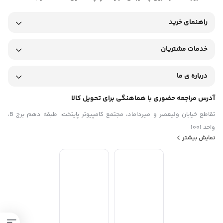
توان شارژ :
25 وات
راهنمای خرید
کابل همراه :
خدمات مشتریان
ندارد
قابلیت‌ های شارژر :
درباره ی ما
امکان شارژ تبلت (با شدت‌ جریان ۲.۰ آمپر و بالاتر)، امکان شارژ کردن
سریع‌ تر موبایل (با شدت‌ جریان ۲.۰ آمپر و بالاتر)، فناوری USB PD، شارژ
آدرس مراجعه حضوری با هماهنگی برای تحویل کالا
ایمن (MultiProtect)
تقاطع خیابان ولیعصر و میرداماد، مجتمع کامپیوتر پایتخت، طبقه دهم برج B،
واحد 1001
سایر مشخصات :
نمایش بیشتر
امکان شارژ سریع 25 واتی، مناسب برای Galaxy S10 5G, A80, A70 و
گوشی های سازگار پس از این ورژن ها
شناسه کالا :
2800002456687، 2800002211316