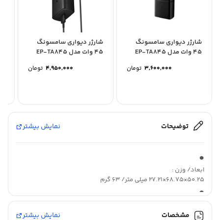
شارژر دیواری سامسونگ
شارژر دیواری سامسونگ
45 وات مدل EP-TA845
45 وات مدل EP-TA845
او
سه پین
سه پین به همراه کابل...
OW
3,600,000
تومان
4,950,000
تومان
DBY
توضیحات
نمایش بیشتر
ابعاد/ وزن :
50.25×68.75×27.21 میلی‌ متر/ 63 گرم
نوع شارژر :
شارژر دیواری
مشخصات
نمایش بیشتر