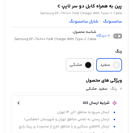
پین به همراه کابل دو سر تایپ C
Samsung EP-TA800 25W Charger With Type-C Cable
سامسونگ
شارژر سامسونگ
/
شناسه محصول:
0
دیدگاه
0
Samsung EP-TA800 25W Charger With Type-C Cable
رنگ
سفید
مشکی
ویژگی های محصول
رنگ
:
سفید
,
مشکی
شرایط ارسال کالا
ارسال سریع به مناطق 1 الی 14 تهران
ارسال پستی به تمامی مناطق تهران و شهرستان (ماهکس)
ارسال کالاهای سنگین و یا مناطق خارج از محدوده ی پیک رایج