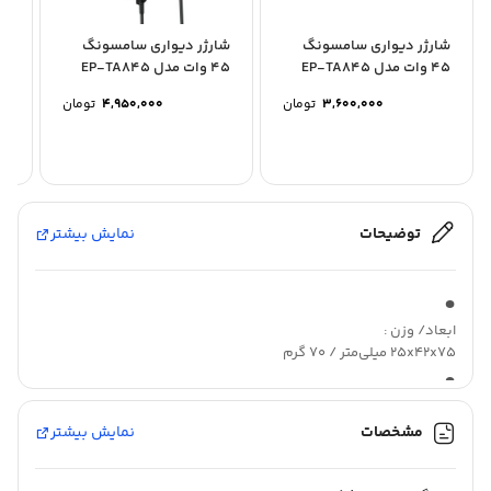
شارژر دیواری سامسونگ
شارژر دیواری سامسونگ
شا
45 وات مدل EP-TA845
45 وات مدل EP-TA845
سه پین
سه پین به همراه کابل...
وا
3,600,000
تومان
4,950,000
تومان
توضیحات
نمایش بیشتر
ابعاد/ وزن :
25x42x75 میلی‌متر / 70 گرم
نوع شارژر :
شارژر دیواری
مشخصات
نمایش بیشتر
مناسب برای :