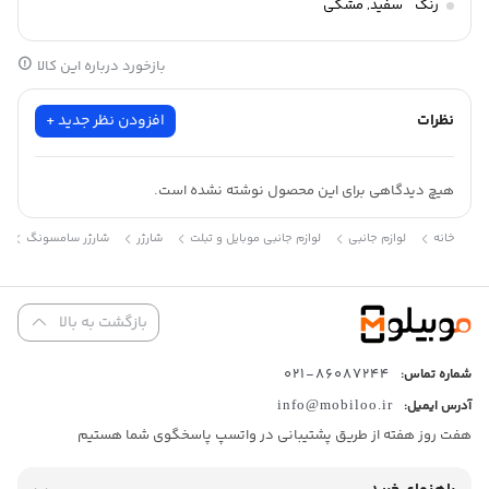
رنگ
سفید
,
مشکی
موبایل
بازخورد درباره این کالا
ولتاژ ورودی :
100-240 ولت
نظرات
افزودن نظر جدید +
ولتاژ خروجی :
5-9-12 ولت
هیچ دیدگاهی برای این محصول نوشته نشده است.
شدت جریان خروجی :
شار
خانه
لوازم جانبی
لوازم جانبی موبايل و تبلت
شارژر
شارژر سامسونگ
3.0 آمپر مخصوص تبلت و موبایل
تعداد درگاه خروجی :
1 عدد
بازگشت به بالا
86087244-021
شماره تماس:
حداکثر توان خروجی :
25 وات
آدرس ایمیل:
info@mobiloo.ir
هفت روز هفته از طریق پشتیبانی در واتسپ پاسخگوی شما هستیم
توان شارژ :
25 وات