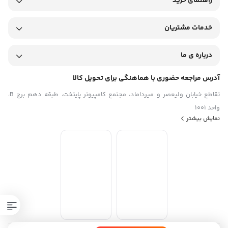
راهنمای خرید
سایر مشخصات :
خدمات مشتریان
امکان شارژ تبلت (با شدت‌جریان 2.0 آمپر و بالاتر) – امکان شارژ کردن
سریع‌تر موبایل (با شدت‌جریان 2.0 آمپر و بالاتر) – فناوری Quick Charge
3.0 – فناوری USB PD –
درباره ی ما
آدرس مراجعه حضوری با هماهنگی برای تحویل کالا
تقاطع خیابان ولیعصر و میرداماد، مجتمع کامپیوتر پایتخت، طبقه دهم برج B،
واحد 1001
نمایش بیشتر