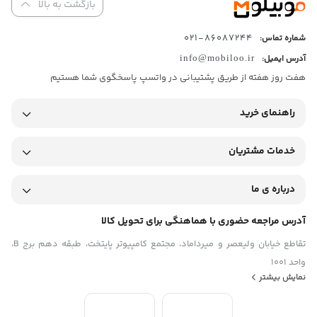
بازگشت به بالا
نرخ بروزرسانی تصویر
۱۲۰ هرتز
روشنایی صفحه نمایش
86087244-021
شماره تماس:
۱۳۰۰ نیت
آدرس ایمیل:
info@mobiloo.ir
تعداد رنگ
هفت روز هفته از طریق پشتیبانی در واتسپ پاسخگوی شما هستیم
یک میلیارد
اندازه
۶.۶۷ اینچ
راهنمای خرید
نسبت صفحه‌ نمایش به بدنه
۸۸.۹%
نسبت تصویر
خدمات مشتریان
۲۰:۹
رزولوشن صفحه نمایش
درباره ی ما
۱۰۸۰x۲۴۰۰ پیکسل
تراکم پیکسلی
۳۹۵ پیکسل بر اینچ
آدرس مراجعه حضوری با هماهنگی برای تحویل کالا
نوع محافظ صفحه نمایش گوشی
تقاطع خیابان ولیعصر و میرداماد، مجتمع کامپیوتر پایتخت، طبقه دهم برج B،
Corning Gorilla Glass ۵
واحد 1001
پردازنده
نمایش بیشتر
تراشه
Mediatek Helio G۹۹ Ultra
پردازنده‌