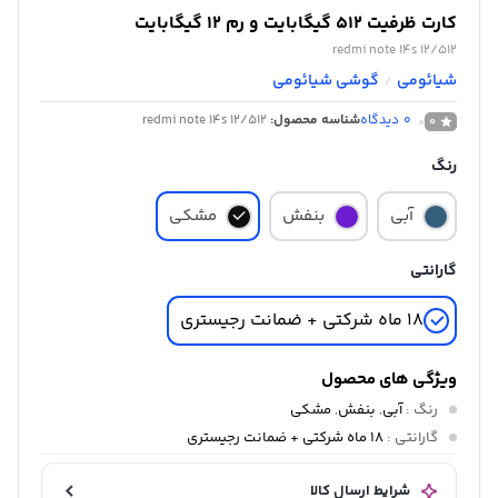
کارت ظرفیت 512 گیگابایت و رم 12 گیگابایت
redmi note 14s 12/512
شیائومی
گوشی شیائومی
/
0
دیدگاه
شناسه محصول:
redmi note 14s 12/512
0
رنگ
آبی
بنفش
مشکی
گارانتی
18 ماه شرکتی + ضمانت رجیستری
ویژگی های محصول
رنگ
:
آبی
,
بنفش
,
مشکی
گارانتی
:
18 ماه شرکتی + ضمانت رجیستری
شرایط ارسال کالا