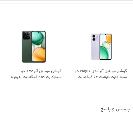
گوشی موبایل آنر مدل Play10 دو
گوشی موبایل آنر X7c دو
سیم کارت ظرفیت 64 گیگابایت
سیم‌کارت 256 گیگابایت با رم 8
و...
گیگابایت
پرسش و پاسخ