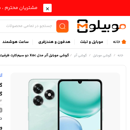
مشتریان محترم ، ب
خانه
موبايل و تبلت
هدفون و هندزفری
ساعت هوشمند
/
/
/
گوشی موبایل آنر مدل X5c دو سیم‌کارت ظرفیت 64 گیگابایت و رم 4 گیگابایت
خانه
گوشی موبایل
گوشی آنر
آن
گی
64
در
وی