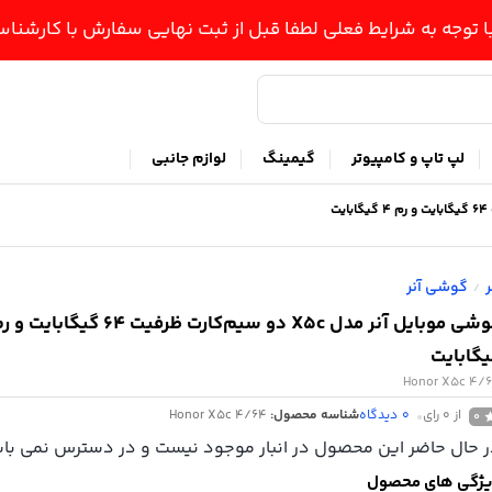
ا توجه به شرایط فعلی لطفا قبل از ثبت نهایی سفارش با کارشن
لپ تاپ و کامپیوتر
گیمینگ
لوازم جانبی
ر
گوشی آنر
/
گابایت
Honor X5c 4/
از 0 رای
0
دیدگاه
شناسه محصول:
Honor X5c 4/64
0
 حال حاضر این محصول در انبار موجود نیست و در دسترس نمی باش
ژگی های محصول