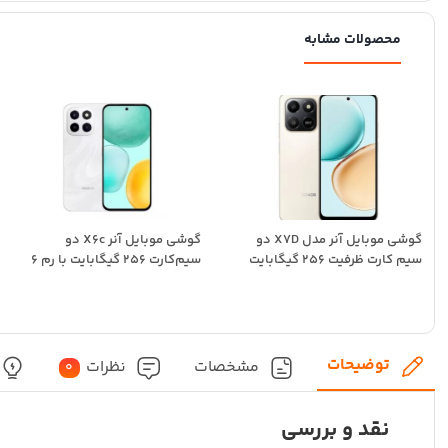
محصولات مشابه
گوشی موبایل آنر مدل X7D دو
گوشی موبایل آنر X6c دو
سیم کارت ظرفیت 256 گیگابایت
سیم‌کارت 256 گیگابایت با رم 6
و...
گیگابایت
توضیحات
مشخصات
نظرات
0
نقد و بررسی