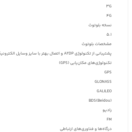
۳G
۴G
نسخه بلوتوث
۵.۱
مشخصات بلوتوث
پشتیبانی از تکنولوژی A۲DP و اتصال بهتر با سایز وسایل الکترونیکی /- مجهز به تکنولوژی LE و مصرف بهینه باتری
تکنولوژی‌های مکان‌یابی (GPS)
GPS
GLONASS
GALILEO
BDS(Beidou)
رادیو
FM
درگاه‌ها و فناوری‌های ارتباطی