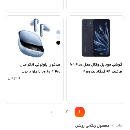
گوشی موبایل وکال مدل V0 Plus
هدفون بلوتوثی انکر مدل
ظرفیت 64 گیگابایت رم 3
Liberty 4 Pro دارای نویز
0
تومان
گیگابایت
کنسلینگ فعال (ANC)، درگاه
شارژ USB Type-C
←
2
1
خانه
محصول رنگ
آبی روشن