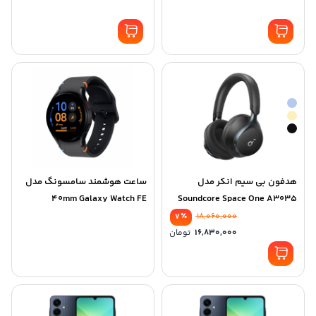
هدفون بی سیم انکر مدل
ساعت هوشمند سامسونگ مدل
40mm Galaxy Watch FE
Soundcore Space One A3035
٪
18,060,000
7
16,830,000
تومان