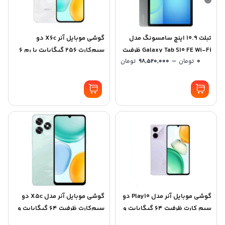
تبلت 10.9 اینچ سامسونگ مدل
گوشی موبایل آنر X6c دو
Galaxy Tab S10 FE Wi-Fi ظرفیت
سیم‌کارت 256 گیگابایت با رم 6
Price
–
0
تومان
98,520,000
تومان
128 گیگابایت و رم 8 گیگابایت
گیگابایت
range:
0 تومان
through
98,520,000 تومان
گوشی موبایل آنر مدل Play10 دو
گوشی موبایل آنر مدل X5c دو
سیم کارت ظرفیت 64 گیگابایت و
سیم‌کارت ظرفیت 64 گیگابایت و
رم 3 گیگابایت
رم 4 گیگابایت