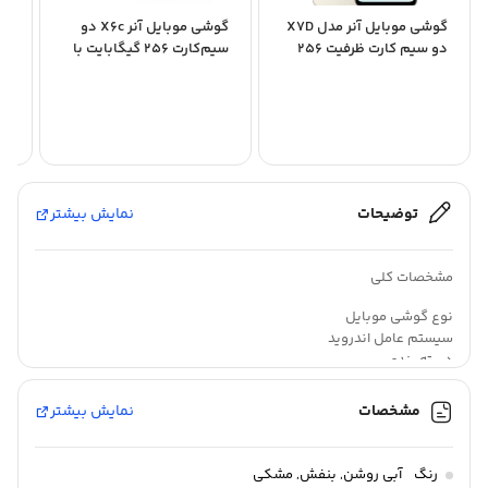
گوشی موبایل آنر مدل X7D
گوشی موبایل آنر X6c دو
دو سیم کارت ظرفیت 256
سیم‌کارت 256 گیگابایت با
گیگابایت و...
رم 6 گیگابایت
گی
توضیحات
نمایش بیشتر
مشخصات کلی
نوع گوشی موبایل
سیستم عامل اندروید
دسته ‌بندی
اقتصادی
مدل
مشخصات
نمایش بیشتر
Play۱۰
زمان معرفی
۰۸ سپتامبر ۲۰۲۵
رنگ
آبی روشن
,
بنفش
,
مشکی