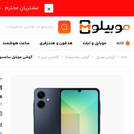
مشتریان محترم ، ب
خانه
موبايل و تبلت
هدفون و هندزفری
ساعت هوشمند
/
/
/
/
گوشی موبايل سامسونگ مدل Galaxy A06 4G دو سیم کارت ظرفیت 128
خانه
گوشی موبایل
گوشی سامسونگ
گلکسی سری A
س
128 گیگابا
GB
گا