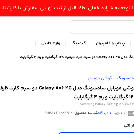
ا توجه به شرایط فعلی لطفا قبل از ثبت نهایی سفارش با کارشن
لپ تاپ و کامپیوتر
گیمینگ
لوازم جانبی
 گیگابایت و رم 4 گیگابایت
امسونگ
گوشی موبایل
/
گوشی موبايل سامسونگ مدل Galaxy A06 4G دو سیم کار
یت و رم 4 گیگابایت
Samsung Galaxy A۰6 4g 128GB/4
از 0 رای
0
دیدگاه
شناسه محصول:
SMGA06D۱۲8۴BLK
0
رانتی