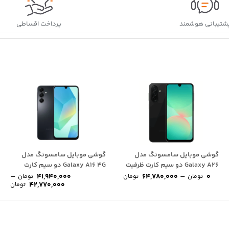
شتیبانی هوشمند
پرداخت اقساطی
گوشی موبایل سامسونگ مدل
گوشی موبایل سامسونگ مدل
Galaxy A26 دو سیم کارت ظرفیت
Galaxy A16 4G دو سیم کارت
Price
Pr
128 گیگابایت...
–
ظرفیت 128...
–
41,940,000
64,780,000
0
تومان
تومان
تومان
rice
range:
ran
42,770,000
تومان
 تومان
0 تومان
ge:
through
throu
97,670 تومان
64,780,000 تومان
ugh
0,000