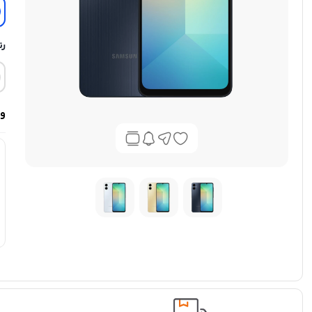
رن
وی