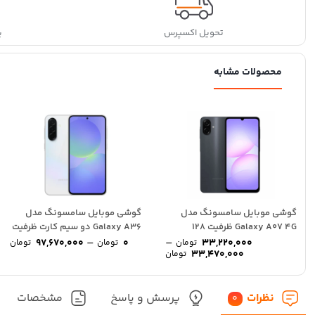
تحویل اکسپرس
پ
محصولات مشابه
گوشی موبايل سامسونگ مدل
گوشی موبایل سامسونگ مدل
Galaxy A07 4G ظرفیت 128
Galaxy A36 دو سیم کارت ظرفیت
ice
گیگابایت رم 4...
–
256 گیگابایت...
–
97,670,000
0
33,220,000
تومان
تومان
تومان
ge:
Price
33,470,000
تومان
range:
0
33,220,000 تومان
gh
through
,000
نظرات
پرسش و پاسخ
مشخصات
33,470,000 تومان
0