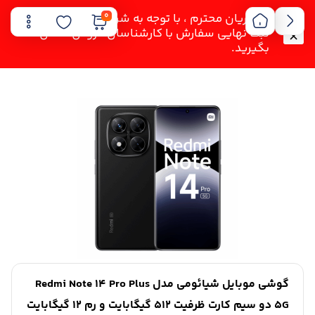
0
مشتریان محترم ، با توجه به شرایط فعلی لطفا قبل از
ثبت نهایی سفارش با کارشناسان فروش تماس
بگیرید.
گوشی موبایل شیائومی مدل Redmi Note 14 Pro Plus
5G دو سیم کارت ظرفیت 512 گیگابایت و رم 12 گیگابایت