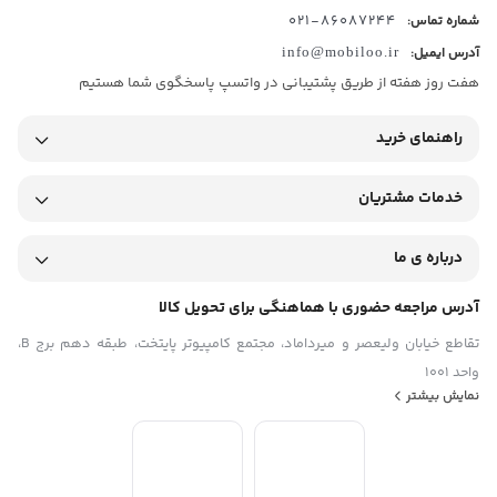
دارای گواهی IP۶۸ و مقاوم در برابر نفوذ آب (تا عمق ۱.۵ متر به مدت ۳۰
86087244-021
شماره تماس:
دقیقه)
آدرس ایمیل:
info@mobiloo.ir
صفحه نمایش
هفت روز هفته از طریق پشتیبانی در واتسپ پاسخگوی شما هستیم
فناوری صفحه‌ نمایش
AMOLED
راهنمای خرید
نرخ بروزرسانی تصویر
۱۲۰ هرتز
روشنایی صفحه نمایش
خدمات مشتریان
۳۰۰۰ نیت
تعداد رنگ
۶۸ میلیارد رنگ
درباره ی ما
اندازه
۶.۶۷ اینچ
آدرس مراجعه حضوری با هماهنگی برای تحویل کالا
نسبت صفحه‌ نمایش به بدنه
تقاطع خیابان ولیعصر و میرداماد، مجتمع کامپیوتر پایتخت، طبقه دهم برج B،
۸۸.۵%
نسبت تصویر
واحد 1001
۲۰:۹
نمایش بیشتر
رزولوشن صفحه نمایش
۱۲۲۰x۲۷۱۲ پیکسل
تراکم پیکسلی
۴۴۶ پیکسل بر اینچ