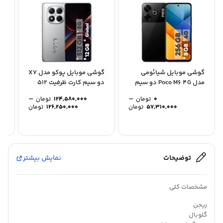
گوشی موبایل شیائومی
گوشی موبایل پوکو مدل X7
گو
مدل Poco M6 4G دو سیم
دو سیم کارت ظرفیت 512
کارت ظرفیت 256...
گیگابایت رم...
ظرفیت 
–
–
0
تومان
124,580,000
تومان
Price
Price
57,310,000
تومان
126,250,000
تومان
range:
range:
0 تومان
through
through
57,310,000 تومان
126,250,000 ت
توضیحات
نمایش بیشتر
مشخصات کلی
ریجن
گلوبال