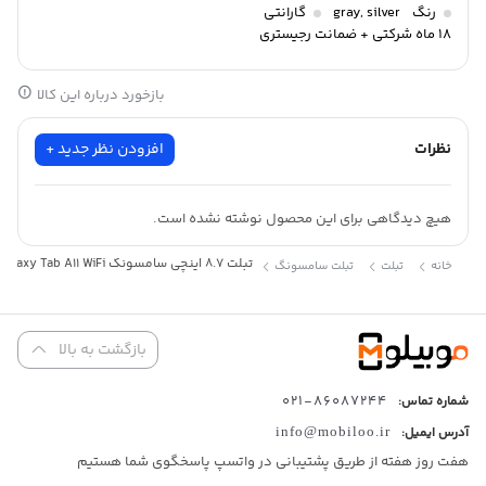
مدل
رنگ
silver
,
gray
گارانتی
TAB A11
18 ماه شرکتی + ضمانت رجیستری
دوربین:
دوربین اصلی
بازخورد درباره این کالا
8 مگاپیکسل
دوربین سلفی
5 مگاپیکسل
نظرات
افزودن نظر جدید +
مشخصات پردازنده:
پردازنده اصلی
هیچ دیدگاهی برای این محصول نوشته نشده است.
Cortex-A55
صفحه نمایش:
تبلت 8.7 اینچی سامسونگ Galaxy Tab A11 WiFi با ظرفیت 128 گیگابایت و رم 8 گیگابایت
خانه
تبلت
تبلت سامسونگ
رزولوشن صفحه
1440×2304 پیکسل
اندازه صفحه نمایش
8.7 اینچ
بازگشت به بالا
نوع صفحه نمایش
TFT LCD
86087244-021
شماره تماس:
حافظه داخلی:
آدرس ایمیل:
info@mobiloo.ir
حافظه داخلی
هفت روز هفته از طریق پشتیبانی در واتسپ پاسخگوی شما هستیم
128GB