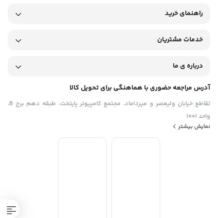
حافظه رم:
راهنمای خرید
حافظه رم
8GB
اتصالات:
خدمات مشتریان
Wi-Fi
بلوتوث
درباره ی ما
شبکه
بدون سیم‌کارت
آدرس مراجعه حضوری با هماهنگی برای تحویل کالا
شیار کارت حافظه
جک 3.5 میلی متری
تقاطع خیابان ولیعصر و میرداماد، مجتمع کامپیوتر پایتخت، طبقه دهم برج B،
پردازنده گرافیکی:
واحد 1001
پردازنده گرافیکی
نمایش بیشتر
Mali-G57 MC2
باتری:
ظرفیت باتری
5100 میلی‌آمپر‌ساعت