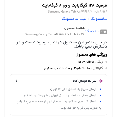
ظرفیت 128 گیگابایت و رم 8 گیگابایت
Samsung Galaxy Tab A11 WiFi 8.7 Inch 8/128
سامسونگ
تبلت سامسونگ
/
شناسه محصول:
0
دیدگاه
0
Samsung Galaxy Tab A11 WiFi 8.7 Inch 8/128
در حال حاضر این محصول در انبار موجود نیست و در
دسترس نمی باشد.
ویژگی های محصول
رنگ
:
silver
,
gray
گارانتی
:
18 ماه شرکتی + ضمانت رجیستری
شرایط ارسال کالا
ارسال سریع به مناطق 1 الی 14 تهران
ارسال پستی به تمامی مناطق تهران و شهرستان (ماهکس)
ارسال کالاهای سنگین و یا مناطق خارج از محدوده ی پیک رایج
به صورت پس کرایه خواهد بود.