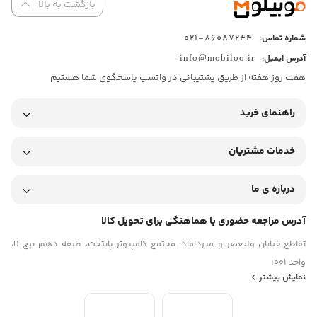
بازگشت به بالا
فناوری صفحه‌ نمایش
Super AMOLED
86087244-021
شماره تماس:
نرخ به‌روزرسانی تصویر
آدرس ایمیل:
info@mobiloo.ir
۱۲۰ هرتز
هفت روز هفته از طریق پشتیبانی در واتسپ پاسخگوی شما هستیم
روشنایی صفحه نمایش
۱۹۰۰ نیت
اندازه
راهنمای خرید
۶.۷ اینچ
نسبت صفحه‌ نمایش به بدنه
۸۶.۵%
خدمات مشتریان
نسبت تصویر
۱۹.۵:۹
درباره ی ما
رزولوشن صفحه نمایش
۱۰۸۰x۲۳۴۰ پیکسل
تراکم پیکسلی
آدرس مراجعه حضوری با هماهنگی برای تحویل کالا
۳۸۵ پیکسل بر اینچ
تقاطع خیابان ولیعصر و میرداماد، مجتمع کامپیوتر پایتخت، طبقه دهم برج B،
سایر قابلیت‌ها
واحد 1001
پشتیبانی از حالت صفحه نمایش همیشه روشن (Always on display)
پردازنده
نمایش بیشتر
تراشه
Qualcomm SM۶۴۷۵-AB Snapdragon ۶ Gen ۳ (۴ nm)