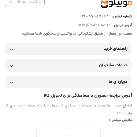
بازگشت به بالا
۶.۸۸ اینچ
نسبت صفحه‌ نمایش به بدنه
۸۴.۱%
86087244-021
شماره تماس:
رزولوشن صفحه نمایش
آدرس ایمیل:
info@mobiloo.ir
۷۲۰x۱۶۴۰ پیکسل
هفت روز هفته از طریق پشتیبانی در واتسپ پاسخگوی شما هستیم
تراکم پیکسلی
۲۶۰ پیکسل بر اینچ
پردازنده
راهنمای خرید
تراشه
Unisoc T۷۲۵۰ (۱۲ nm)
خدمات مشتریان
پردازنده‌
هشت هسته‌ای (دو هسته ۱.۸ گیگاهرتزی از نوع Cortex A۷۵ – شش
هسته ۱.۶ گیگاهرتزی از نوع Cortex A۵۵)
درباره ی ما
فرکانس پردازنده‌ مرکزی
۱.۸ – ۱.۶ گیگاهرتز
آدرس مراجعه حضوری با هماهنگی برای تحویل کالا
پردازنده‌ گرافیکی
تقاطع خیابان ولیعصر و میرداماد، مجتمع کامپیوتر پایتخت، طبقه دهم برج B،
Mali-G۵۷ MP۱
حافظه
واحد 1001
نمایش بیشتر
حافظه داخلی
۱۲۸ گیگابایت
مقدار RAM