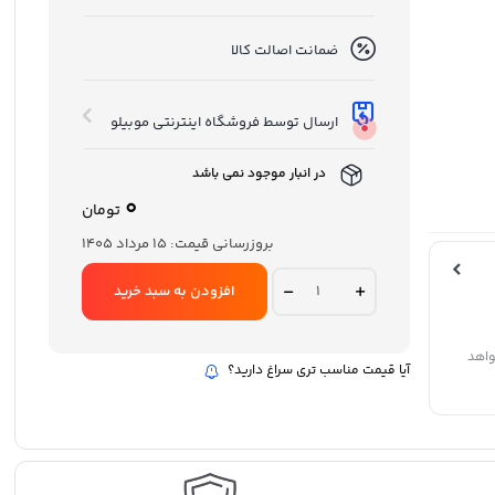
ضمانت اصالت کالا
ارسال توسط فروشگاه اینترنتی موبیلو
در انبار موجود نمی باشد
0
تومان
بروزرسانی قیمت:
15 مرداد 1405
هدفون
افزودن به سبد خرید
بی‌سیم
انکر
مدل
Anker
واهد
آیا قیمت مناسب تری سراغ دارید؟
Soundcore
Liberty
4NC
A3947H11
quantity