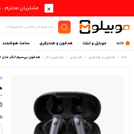
مشتریان محترم ، ب
خانه
موبايل و تبلت
هدفون و هندزفری
ساعت هوشمند
/
/
/
/
هدفون بی‌سیم انکر مدل Anker Soundcore Liberty 4NC A3947H11
خانه
هدفون و هندزفری
هندزفری
هندزفری انکر
ان
هدف
ne
رن