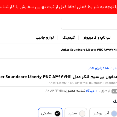
ا توجه به شرایط فعلی لطفا قبل از ثبت نهایی سفارش با کارشن
لپ تاپ و کامپیوتر
گیمینگ
لوازم جانبی
کر
هندزفری انکر
/
ون بی‌سیم انکر مدل Anker Soundcore Liberty 4NC A3947H11
Anker Liberty 4 NC A3947H11 Bluetooth Headpho
از 0 رای
0
دیدگاه
شناسه محصول:
AK A3947H11
0
گ
آبی روشن
سفید
مشکی