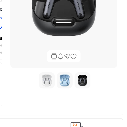
گا
وی