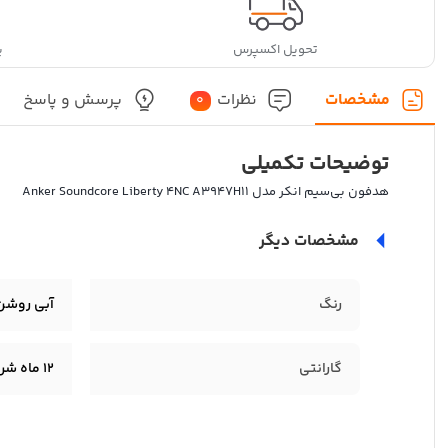
تحویل اکسپرس
پ
مشخصات
نظرات
پرسش و پاسخ
0
توضیحات تکمیلی
هدفون بی‌سیم انکر مدل Anker Soundcore Liberty 4NC A3947H11
مشخصات دیگر
رنگ
آبی روشن
گارانتی
12 ماه شرکتی