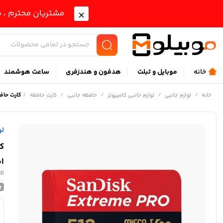
مشتریان محترم ، ب
خانه
موبايل و تبلت
هدفون و هندزفری
ساعت هوشمند
/
/
/
/
/
کارت حافظه microSDXC سن دیسک مدل Extreme PRO کلاس A2 استاندارد 
خانه
لوازم جانبی
لوازم جانبی کامپیوتر
حافظه جانبی
کارت حافظه
لو
استان
GB