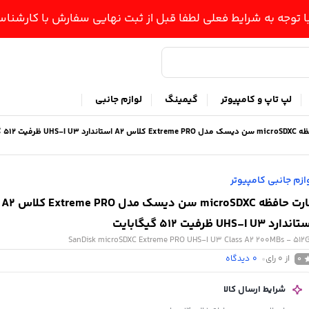
ا توجه به شرایط فعلی لطفا قبل از ثبت نهایی سفارش با کارشن
لپ تاپ و کامپیوتر
گیمینگ
لوازم جانبی
UHS-I U3 ظرفیت 512 گیگابایت
ازم جانبی کامپیوتر
کارت حافظه microSDXC سن دیسک مدل Extreme PRO کلاس A2
دارد UHS-I U3 ظرفیت 512 گیگابایت
SanDisk microSDXC Extreme PRO UHS-I U3 Class A2 200MBs - 512
از 0 رای
0
دیدگاه
0
شرایط ارسال کالا