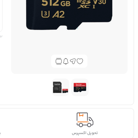
بر
تحویل اکسپرس
پ