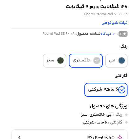
128 گیگابایت و رم 6 گیگابایت
Xiaomi Redmi Pad SE 6/128
تبلت شیائومی
0
دیدگاه
شناسه محصول:
Redmi Pad SE 6/128
0
رنگ
آبی
خاکستری
سبز
گارانتی
6 ماهه شرکتی
ویژگی های محصول
رنگ
:
آبی
,
خاکستری
,
سبز
گارانتی
:
6 ماهه شرکتی
شرایط ارسال کالا