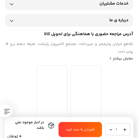
خدمات مشتریان
درباره ی ما
آدرس مراجعه حضوری با هماهنگی برای تحویل کالا
تقاطع خیابان ولیعصر و میرداماد، مجتمع کامپیوتر پایتخت، طبقه دهم برج B،
واحد 1001
نمایش بیشتر
در انبار موجود نمی
گوشی
باشد
افزودن به سبد خرید
استفاده از مطالب فروشگاه اینترنتی موبیلو فقط برای مقاصد غیرتجاری و با ذکر
موبایل
0
تومان
منبع بلامانع است. طراحی و توسعه توسط تیم موبیلو