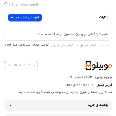
بازخورد درباره این کالا
نظرات
افزودن نظر جدید +
هیچ دیدگاهی برای این محصول نوشته نشده است.
گوشی موبایل شیائومی مدل Poco X4 Pro 5G ظرفیت 256 گیگابایت – رم 8 گیگابایت
خانه
گوشی موبایل
گوشی شیائومی
بازگشت به بالا
86087244-021
شماره تماس:
آدرس ایمیل:
info@mobiloo.ir
هفت روز هفته از طریق پشتیبانی در واتسپ پاسخگوی شما هستیم
راهنمای خرید