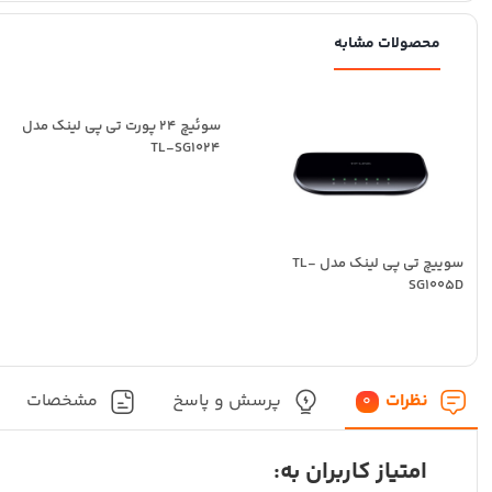
محصولات مشابه
سوئیچ 24 پورت تی پی لینک مدل
TL-SG1024
سوییچ تی پی لینک مدل TL-
SG1005D
نظرات
پرسش و پاسخ
مشخصات
0
امتیاز کاربران به: