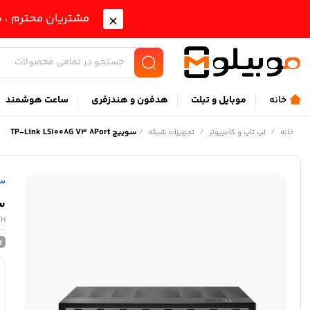
مشتریان محترم ، ب
خانه
موبايل و تبلت
هدفون و هندزفری
ساعت هوشمند
/
/
/
سوییچ TP-Link LS1008G V3 8Port
خانه
لپ تاپ و کامپیوتر
تجهیزات شبکه
سو
سوییچ
CH