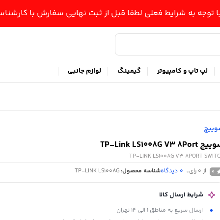
ا توجه به شرایط فعلی لطفا قبل از ثبت نهایی سفارش با کارشن
لپ تاپ و کامپیوتر
گیمینگ
لوازم جانبی
ییچ
 TP-Link LS1008G V3 8Port
TP-LINK LS1008G V3 8PORT SWIT
از 0 رای
0
دیدگاه
شناسه محصول:
TP-LINK LS1008G
0
شرایط ارسال کالا
ارسال سریع به مناطق 1 الی 14 تهران