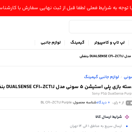
ا توجه به شرایط فعلی لطفا قبل از ثبت نهایی سفارش با کارشن
لپ تاپ و کامپیوتر
گیمینگ
لوازم جانبی
ونی
لوازم جانبی گیمینگ
/
ه بازی پلی استیشن 5 سونی مدل DUALSENSE CFI-ZCT1J بنفش
Sony PS5 DualSense Purp
از 0 رای
0
دیدگاه
شناسه محصول:
BL CFI-ZCT1J Purple
0
شرایط ارسال کالا
ارسال سریع به مناطق 1 الی 14 تهران