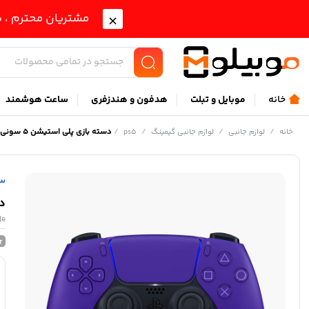
مشتریان محترم ، ب
خانه
موبايل و تبلت
هدفون و هندزفری
ساعت هوشمند
/
/
/
/
دسته بازی پلی استیشن 5 سونی مدل DUALSENSE CFI-ZCT1J بنفش
خانه
لوازم جانبی
لوازم جانبی گیمینگ
ps5
س
دست
le