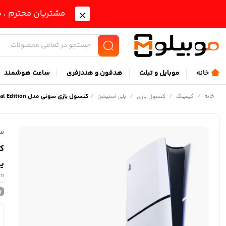
مشتریان محترم ، ب
خانه
موبايل و تبلت
هدفون و هندزفری
ساعت هوشمند
/
/
/
/
کنسول بازی سونی مدل PlayStation 5 Slim Digital Edition ظرفیت یک ترابایت ریجن 2016 اروپا
خانه
گیمینگ
کنسول بازی
پلی استیشن
س
یک
on