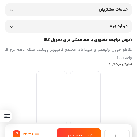
خدمات مشتریان
درباره ی ما
آدرس مراجعه حضوری با هماهنگی برای تحویل کالا
تقاطع خیابان ولیعصر و میرداماد، مجتمع کامپیوتر پایتخت، طبقه دهم برج B،
واحد 1001
نمایش بیشتر
هندزفری
32,390,000
٪
1
استفاده از مطالب فروشگاه اینترنتی موبیلو فقط برای مقاصد غیرتجاری و با ذکر
افزودن به سبد خرید