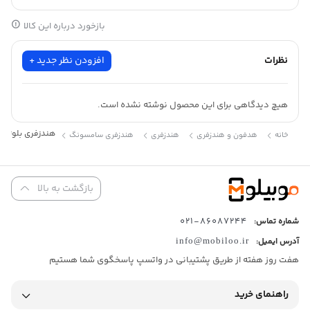
بازخورد درباره این کالا
نظرات
افزودن نظر جدید +
هیچ دیدگاهی برای این محصول نوشته نشده است.
هندزفری بلوتوثی سامسو
خانه
هدفون و هندزفری
هندزفری
هندزفری سامسونگ
بازگشت به بالا
86087244-021
شماره تماس:
آدرس ایمیل:
info@mobiloo.ir
هفت روز هفته از طریق پشتیبانی در واتسپ پاسخگوی شما هستیم
راهنمای خرید