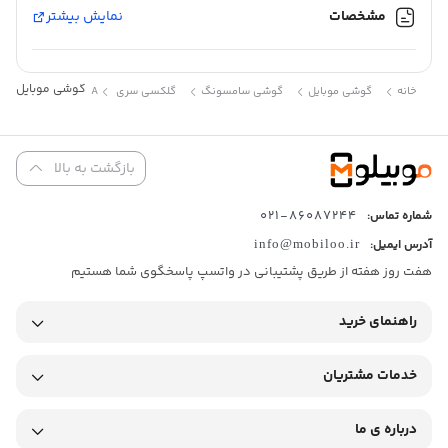
مشخصات
نمایش بیشتر
گوشی موبایل سامسونگ مدل Galaxy A16 4G دو سیم کارت ظر
خانه
گوشی موبایل
گوشی سامسونگ
گلکسی سری A
بازگشت به بالا
86087244-021
شماره تماس:
آدرس ایمیل:
info@mobiloo.ir
هفت روز هفته از طریق پشتیبانی در واتسپ پاسخگوی شما هستیم
راهنمای خرید
خدمات مشتریان
درباره ی ما