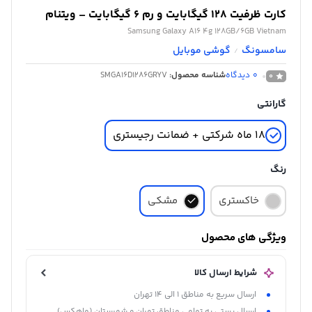
کارت ظرفیت 128 گیگابایت و رم 6 گیگابایت – ویتنام
Samsung Galaxy A16 4g 128GB/6GB Vietnam
سامسونگ
گوشی موبایل
/
0
دیدگاه
شناسه محصول:
SMGA16D1286GRYV
0
گارانتی
18 ماه شرکتی + ضمانت رجیستری
رنگ
خاکستری
مشکی
ویژگی های محصول
شرایط ارسال کالا
ارسال سریع به مناطق 1 الی 14 تهران
ارسال پستی به تمامی مناطق تهران و شهرستان (ماهکس)