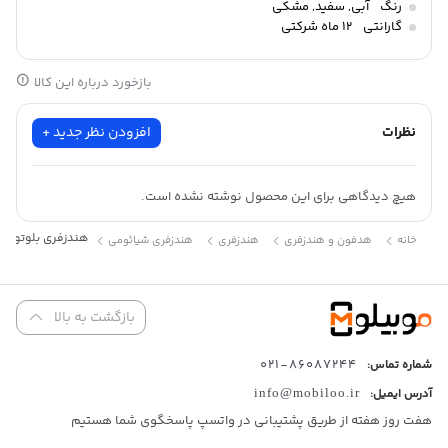
رنگ
آبی
,
سفید
,
مشکی
گارانتی
12 ماه شرکتی
بازخورد درباره این کالا
نظرات
افزودن نظر جدید +
هیچ دیدگاهی برای این محصول نوشته نشده است.
هندزفری بلوتوثی شیائومی مد
خانه
هدفون و هندزفری
هندزفری
هندزفری شیائومی
بازگشت به بالا
86087244-021
شماره تماس:
آدرس ایمیل:
info@mobiloo.ir
هفت روز هفته از طریق پشتیبانی در واتسپ پاسخگوی شما هستیم