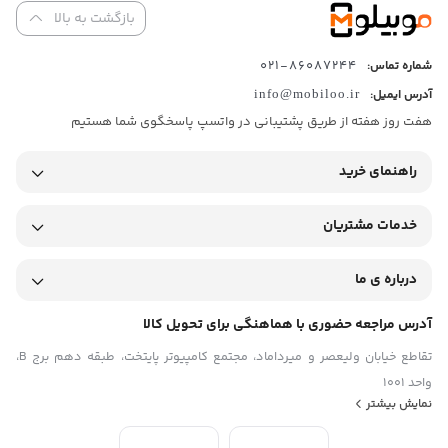
مکالمه
بازگشت به بالا
حساسیت
۱۰۹
86087244-021
شماره تماس:
آدرس ایمیل:
info@mobiloo.ir
هفت روز هفته از طریق پشتیبانی در واتسپ پاسخگوی شما هستیم
راهنمای خرید
خدمات مشتریان
درباره ی ما
آدرس مراجعه حضوری با هماهنگی برای تحویل کالا
تقاطع خیابان ولیعصر و میرداماد، مجتمع کامپیوتر پایتخت، طبقه دهم برج B،
واحد 1001
نمایش بیشتر