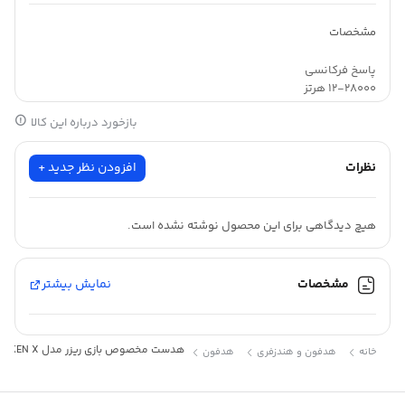
مشخصات
پاسخ فرکانسی
۱۲-۲۸۰۰۰ هرتز
قطر درایور
بازخورد درباره این کالا
۴۰ میلی‌متر
نوع آکوستیک
بسته
نظرات
افزودن نظر جدید +
نوع گوشی
دو گوشی
وزن
هیچ دیدگاهی برای این محصول نوشته نشده است.
۲۵۰ گرم
سایر مشخصات
SURROUND ۷.۱
مشخصات
نمایش بیشتر
نوع اتصال
باسیم
رابط‌ها
جک ۳.۵ میلی‌متری صدا
هدست مخصوص بازی ریزر مدل KRAKEN X
خانه
هدفون و هندزفری
هدفون
امپدانس
۳۲ اهم
مناسب برای