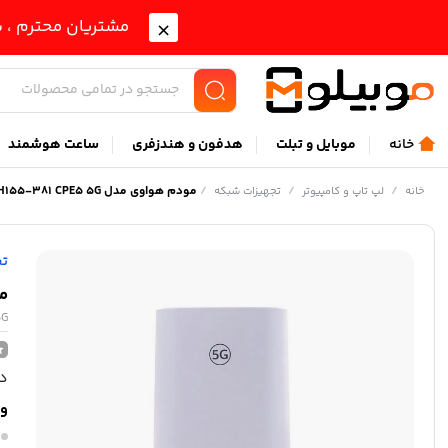
مشتریان محترم ، ب
خانه
موبايل و تبلت
هدفون و هندزفری
ساعت هوشمند
/
/
/
مودم هواوی مدل H155-381 CPE5 5G
خانه
لپ تاپ و کامپیوتر
تجهیزات شبکه
تج
مو
5G
در
وی