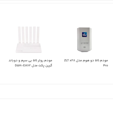
مودم 5G دو هوم مدل ZLT x28
مودم روتر 5G بی سیم و دوباند
Pro
گرین پکت مدل D5H-EA62