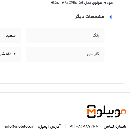
مودم هواوی مدل H155-381 CPE5 5G
مشخصات دیگر
رنگ
سفید
گارانتی
12 ماه شرکتی
|
|
شماره تماس:
86087244-021
آدرس ایمیل:
info@mobiloo.ir