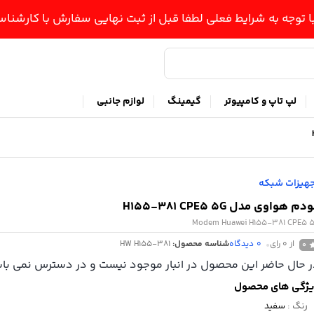
ا توجه به شرایط فعلی لطفا قبل از ثبت نهایی سفارش با کارشن
لپ تاپ و کامپیوتر
گیمینگ
لوازم جانبی
هیزات شبکه
دم هواوی مدل H155-381 CPE5 5G
Modem Huawei H155-381 CPE5 
از 0 رای
0
دیدگاه
شناسه محصول:
HW H155-381
0
 حال حاضر این محصول در انبار موجود نیست و در دسترس نمی باش
ژگی های محصول
رنگ
:
سفید