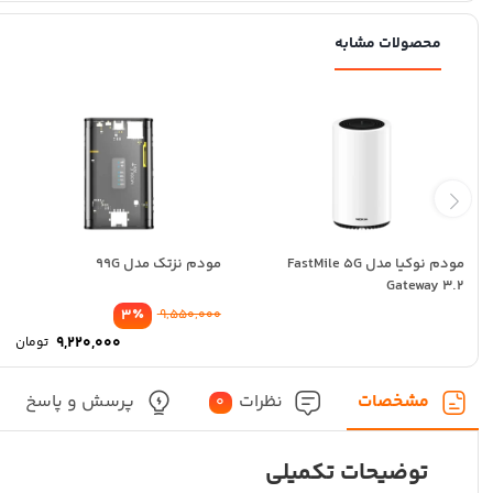
محصولات مشابه
مودم نوکیا مدل FastMile 5G
مودم نزتک مدل 99G
Gateway 3.2
٪
3
9,550,000
9,220,000
تومان
مشخصات
نظرات
پرسش و پاسخ
0
توضیحات تکمیلی