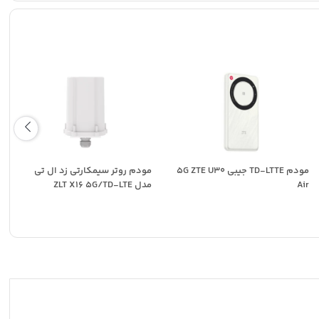
مودم TD-LTTE جیبی ۵G ZTE U30
مودم روتر سیمکارتی زد ال تی
Air
مدل ZLT X16 5G/TD-LTE