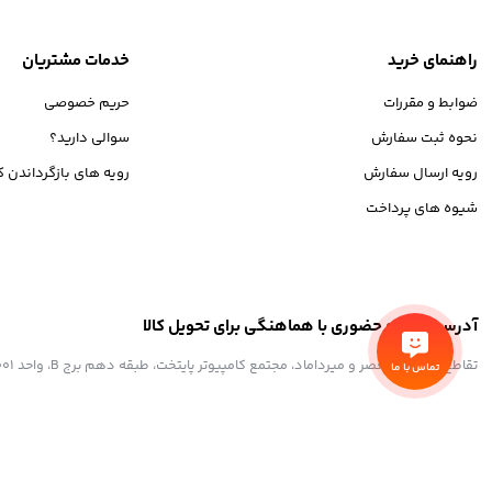
راهنمای خرید
خدمات مشتریان
ضوابط و مقررات
حریم خصوصی
نحوه ثبت سفارش
سوالی دارید؟
رویه ارسال سفارش
رویه های بازگرداندن کا
شیوه های پرداخت
آدرس مراجعه حضوری با هماهنگی برای تحویل کالا
تقاطع خیابان ولیعصر و میرداماد، مجتمع کامپیوتر پایتخت، طبقه دهم برج B، واحد 1001
تماس با ما
استفاده از مطالب فروشگاه اینترنتی موبیلو فقط برای مقاصد غیرتجاری و با ذکر م