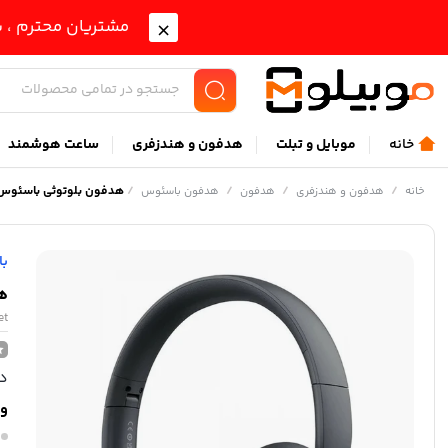
مشتریان محترم ، ب
خانه
موبايل و تبلت
هدفون و هندزفری
ساعت هوشمند
/
/
/
/
هدفون بلوتوثی باسئوس seus Bowie D05 NGTD0202
خانه
هدفون و هندزفری
هدفون
هدفون باسئوس
ب
هدف
et
در
وی