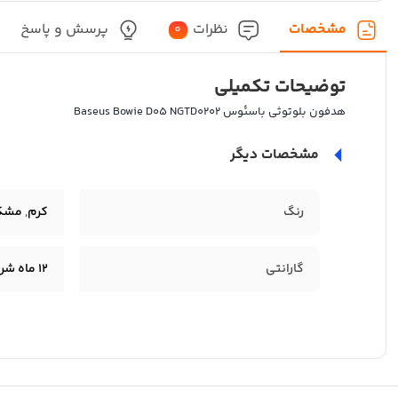
مشخصات
نظرات
پرسش و پاسخ
0
توضیحات تکمیلی
هدفون بلوتوثی باسئوس Baseus Bowie D05 NGTD0202
مشخصات دیگر
رنگ
کرم
,
مشک
گارانتی
12 ماه شرکتی