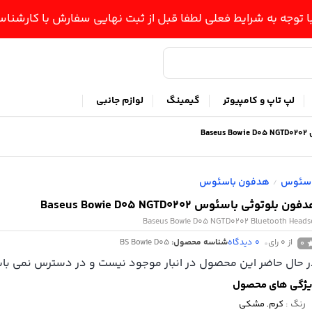
ا توجه به شرایط فعلی لطفا قبل از ثبت نهایی سفارش با کارشن
لپ تاپ و کامپیوتر
گیمینگ
لوازم جانبی
Ba
اسئوس
هدفون باسئوس
/
ون بلوتوثی باسئوس Baseus Bowie D05 NGTD0202
Baseus Bowie D05 NGTD0202 Bluetooth Heads
از 0 رای
0
دیدگاه
شناسه محصول:
BS Bowie D05
0
 حال حاضر این محصول در انبار موجود نیست و در دسترس نمی باش
ژگی های محصول
رنگ
:
کرم
,
مشکی