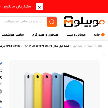
مشتریان محترم ، ب
خانه
موبايل و تبلت
هدفون و هندزفری
ساعت هوشمند
/
/
/
تبلت اپل مدل iPad (10th) – 10.9 INCH (2022) Wi-Fi ظرفیت 64 گیگابایت رم 4 گیگابایت
خانه
تبلت
تبلت اپل
اپ
گیگ
64
رن