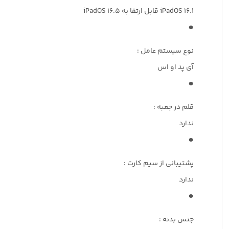
iPadOS 16.1 قابل ارتقا به iPadOS 16.5
نوع سیستم عامل :
آی پد او اس
قلم در جعبه :
ندارد
پشتیبانی از سیم‌ کارت :
ندارد
جنس بدنه :