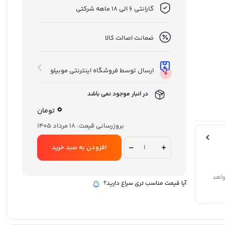
گارانتی 6 الی 18 ماهه شرکتی
ضمانت اصالت کالا
ارسال توسط فروشگاه اینترنتی موبیلو
در انبار موجود نمی باشد
0
تومان
بروزرسانی قیمت:
18 مرداد 1405
تبلت
افزودن به سبد خرید
اپل
مدل
iPad
(10th)
واهد
آیا قیمت مناسب تری سراغ دارید؟
-
10.9
INCH
(2022)
Wi-