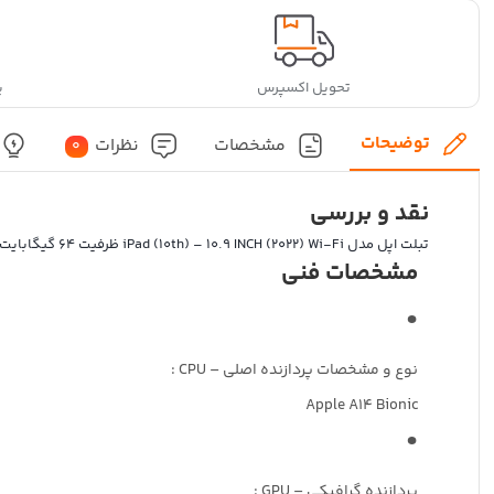
تحویل اکسپرس
پ
توضیحات
مشخصات
نظرات
0
نقد و بررسی
تبلت اپل مدل iPad (10th) – 10.9 INCH (2022) Wi-Fi ظرفیت 64 گیگابایت رم 4 گیگابایت
مشخصات فنی
نوع و مشخصات پردازنده اصلی – CPU :
Apple A14 Bionic
پردازنده گرافیکی – GPU :