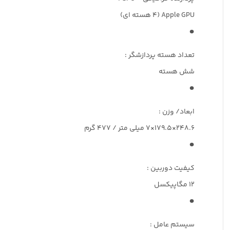
Apple GPU (4 هسته ای)
تعداد هسته پردازشگر :
شش هسته
ابعاد/ وزن :
248.6×179.5×7 میلی متر / 477 گرم
کیفیت دوربین :
12 مگاپیکسل
سیستم عامل :