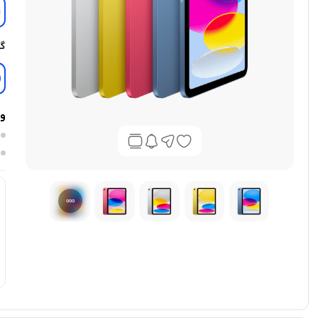
گا
وی