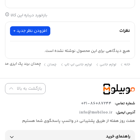
این چمدان از نوع هارد‌کیس با طراحی مینیمال و چهارچرخ دوبل است.
از
بازخورد درباره این کالا
روی تصاویر، چند ویژگی مشخص دیده می‌شود:
بدنه بافت‌دار برای کاهش خط و خش
نظرات
افزودن نظر جدید +
چرخ‌های دوبل ۳۶۰ درجه
فضای داخلی دو‌طرفه با جداکننده زیپی
جیب توری داخلی
بند نگهدارنده لباس
هیچ دیدگاهی برای این محصول نوشته نشده است.
طراحی داخلی ساده و کاربردی
چمدان برند پک ایزی مدل SAUBER-F1 سایز کوچک s (سوئیس)
خانه
لوازم جانبی
لوازم جانبی لپ تاپ
چمدان
بازگشت به بالا
86087244-021
شماره تماس:
آدرس ایمیل:
info@mobiloo.ir
هفت روز هفته از طریق پشتیبانی در واتسپ پاسخگوی شما هستیم
راهنمای خرید