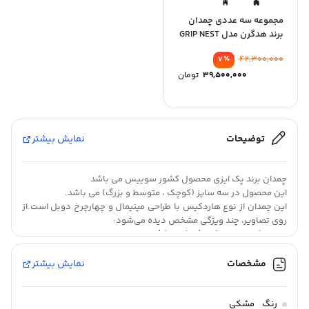
مجموعه سه عددی چمدان
برند هدگرن مدل GRIP NEST
(بلژیک)
٪
42,300,000
7
39,500,000
تومان
توضیحات
نمایش بیشتر
چمدان برند پک ایزی محصول کشور سوییس می باشد
این محصول در سه سایز (کوچک ، متوسط و بزرگ) می باشد.
این چمدان از نوع هارد‌کیس با طراحی مینیمال و چهارچرخ دوبل است.
از
روی تصاویر، چند ویژگی مشخص دیده می‌شود:
بدنه بافت‌دار برای کاهش خط و خش
چرخ‌های دوبل ۳۶۰ درجه
فضای داخلی دو‌طرفه با جداکننده زیپی
جیب توری داخلی
بند نگهدارنده لباس
مشخصات
نمایش بیشتر
طراحی داخلی ساده و کاربردی
چمدان برند پک ایزی محصول کشور سوییس می باشد
این محصول در سه سایز (کوچک ، متوسط و بزرگ) می باشد.
رنگ
مشکی