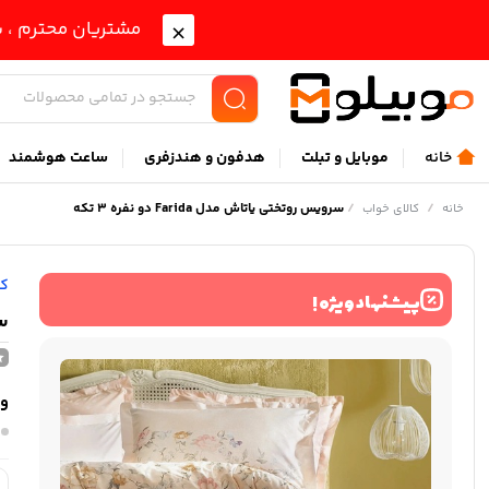
مشتریان محترم ، ب
خانه
موبايل و تبلت
هدفون و هندزفری
ساعت هوشمند
/
/
سرویس روتختی یاتاش مدل Farida دو نفره 3 تکه
خانه
کالای خواب
کا
پیشنهاد ویژه !
سر
وی