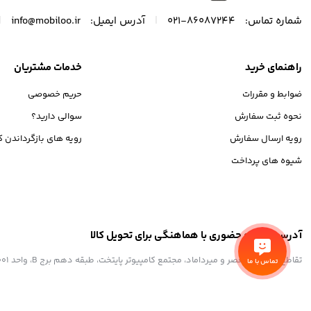
|
|
شماره تماس:
86087244-021
آدرس ایمیل:
info@mobiloo.ir
راهنمای خرید
خدمات مشتریان
ضوابط و مقررات
حریم خصوصی
نحوه ثبت سفارش
سوالی دارید؟
رویه ارسال سفارش
رویه های بازگرداندن کا
شیوه های پرداخت
آدرس مراجعه حضوری با هماهنگی برای تحویل کالا
تقاطع خیابان ولیعصر و میرداماد، مجتمع کامپیوتر پایتخت، طبقه دهم برج B، واحد 1001
تماس با ما