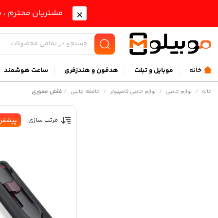
مشتریان محترم ، ب
خانه
موبايل و تبلت
هدفون و هندزفری
ساعت هوشمند
/
/
/
/
فلش مموری
خانه
لوازم جانبی
لوازم جانبی کامپیوتر
حافظه جانبی
مرتب سازی:
پیشفر