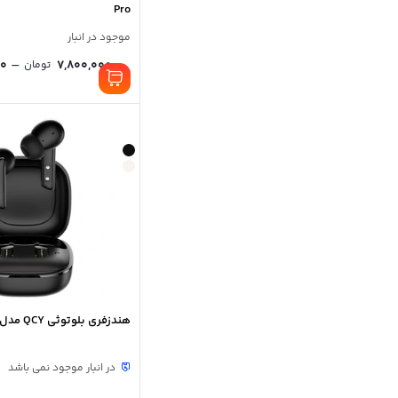
Pro
موجود در انبار
–
00
7,800,000
تومان
هندزفری بلوتوثی QCY مدل MeloBuds Neo
در انبار موجود نمی باشد