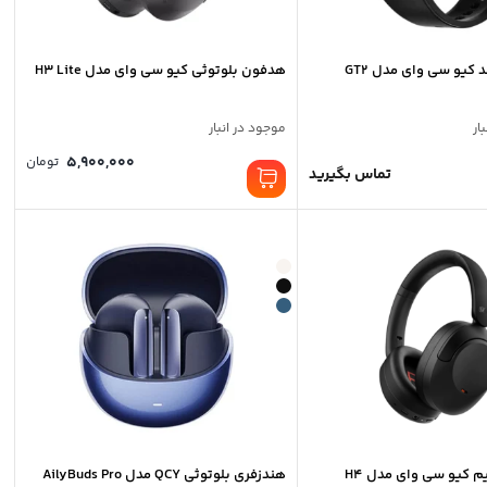
یو سی وای مدل GT2
هدفون بلوتوثی کیو سی وای مدل H3 Lite
ار
موجود در انبار
5,900,000
تومان
تماس بگیرید
 کیو سی وای مدل H4
هندزفری بلوتوثی QCY مدل AilyBuds Pro