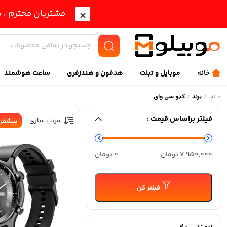
مشتریان محترم ، ب
خانه
موبايل و تبلت
هدفون و هندزفری
ساعت هوشمند
/
برند
/
کیو سی وای
خانه
فیلتر براساس قیمت :
مرتب سازی:
پیشفر
حداقل
حداكثر
7,950,000 تومان
0 تومان
قیمت
قيمت
فیلتر کن