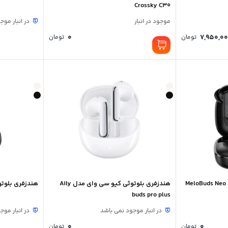
Crossky C30
موجود در انبار
در انبار موج
Price
0
7,950,0
تومان
تومان
range:
7,800,000 تومان
through
7,950,000 تومان
هندزفری بلوتوثی کیو سی وای مدل Aily
هندزفری بلوتوث
buds pro plus
در انبار موجود نمی باشد
در انبار موج
0
0
تومان
تومان