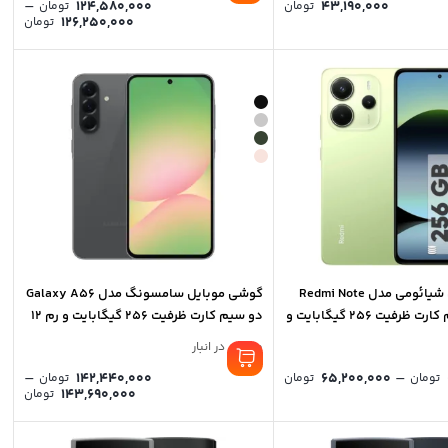
–
124,580,000
43,190,000
تومان
تومان
rice
126,250,000
تومان
nge:
ough
50,000
گوشی موبایل شیائومی مدل Redmi Note
گوشی موبایل سامسونگ مدل Galaxy A56
14 4G دو سیم کارت ظرفیت 256 گیگابایت و
دو سیم کارت ظرفیت 256 گیگابایت و رم 12
گیگابایت
موجود در انبار
Price
–
–
142,440,000
65,200,000
تومان
تومان
تومان
rice
range:
143,690,000
تومان
0 تومان
nge:
through
65,200,000 تومان
ough