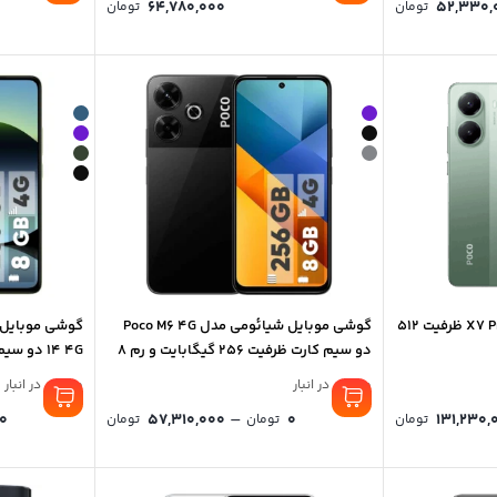
Price
64,780,000
52,330,
تومان
تومان
range:
51,490,000 تومان
through
52,330,000 تومان
گوشی موبایل پوکو مدل X7 Pro ظرفیت 512
گوشی موبایل شیائومی مدل Poco M6 4G
دو سیم کارت ظرفیت 256 گیگابایت و رم 8
گیگابایت
رم 8 گیگابایت
موجود در انبار
موجود در انبار
Price
–
0
57,310,000
0
131,230,
تومان
تومان
تومان
range:
0 تومان
through
57,310,000 تومان