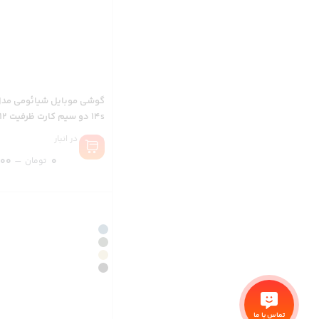
12 گیگابایت
موجود در انبار
–
000
0
تومان
تماس با ما