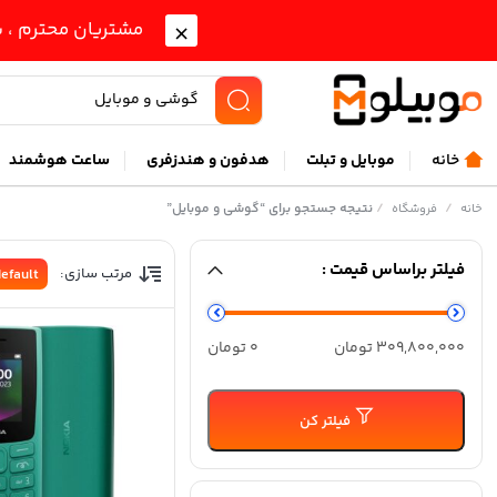
مشتریان محترم ، ب
خانه
موبايل و تبلت
هدفون و هندزفری
ساعت هوشمند
/
/
نتیجه جستجو برای “گوشی و موبایل”
خانه
فروشگاه
فیلتر براساس قیمت :
مرتب سازی:
efault
حداقل
حداكثر
309,800,000 تومان
0 تومان
قیمت
قيمت
فیلتر کن