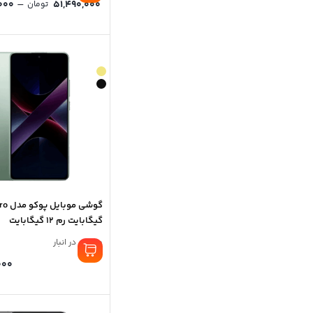
–
000
51,490,000
تومان
گیگابایت رم 12 گیگابایت
موجود در انبار
000